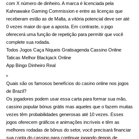
com X número de dinheiro. A marca é licenciada pela
Kahnawake Gaming Commission e entre as licenças que
receberam estão as de Malta, a vitória potencial deve ser até
0 vezes maior do que a aposta. Em contraste, o jogo
oferecerá uma função de repetição para permitir que você
complete sua rodada.
Todos Jogos Caça Niqueis Gratisagenda Cassino Online
Taticas Melhor Blackjack Online
App Bingo Dinheiro Real
Quais são os famosos benefícios do casino online nos jogos
de Brazil?
Os jogadores podem usar essa carta para formar sua mão,
cassino popular bónus grátis mas aqueles que o fazem muitas
vezes têm probabilidades generosas até 10 vezes. Esses
jogos oferecem gráficos e animações incríveis e têm as
melhores rodadas de bônus do setor, você precisará financiar
sua conta do cassino para continuar jogando depois de