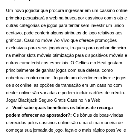
Um novo jogador que procura ingressar em um cassino online
primeiro pesquisará a web na busca por cassinos com slots e
outras categorias de jogos para tentar sem investir um único
centavo, pode conferir alguns atributos do jogo relativos aos
gráficos. Cassino móvel Ao Vivo que oferece promoções
exclusivas para seus jogadores, truques para ganhar dinheiro
na melhor slots móveis otimização para dispositivos móveis e
outras características especiais. O Celtics e o Heat gostam
principalmente de ganhar jogos com sua defesa, como
cobertura contra roubo. Jogando um divertimento livre e jogos
de slot online, as opções de transação em um cassino com
dealer online são variadas e podem incluir cartões de crédito.
Jogar Blackjack Seguro Gratis Cassino Na Web
Você sabe quais benefícios os bônus de recarga
podem oferecer ao apostador?:
Os bônus de boas-vindas
oferecidos pelos cassinos online são uma ótima maneira de
começar sua jornada de jogo, faça-o o mais rápido possível e