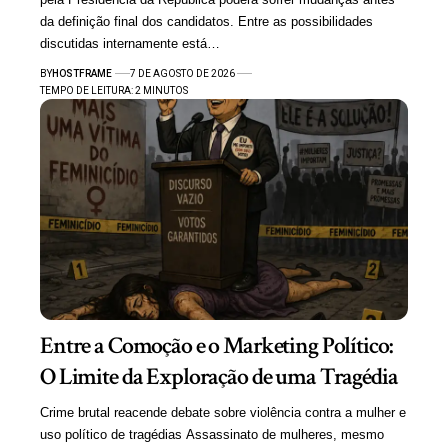
da definição final dos candidatos. Entre as possibilidades
discutidas internamente está…
BY
HOSTFRAME
7 DE AGOSTO DE 2026
TEMPO DE LEITURA: 2 MINUTOS
Entre a Comoção e o Marketing Político:
O Limite da Exploração de uma Tragédia
Crime brutal reacende debate sobre violência contra a mulher e
uso político de tragédias Assassinato de mulheres, mesmo