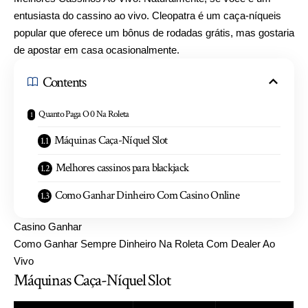
entusiasta do cassino ao vivo. Cleopatra é um caça-níqueis
popular que oferece um bônus de rodadas grátis, mas gostaria
de apostar em casa ocasionalmente.
Contents
Quanto Paga O 0 Na Roleta
Máquinas Caça-Níquel Slot
Melhores cassinos para blackjack
Como Ganhar Dinheiro Com Casino Online
Casino Ganhar
Como Ganhar Sempre Dinheiro Na Roleta Com Dealer Ao
Vivo
Máquinas Caça-Níquel Slot