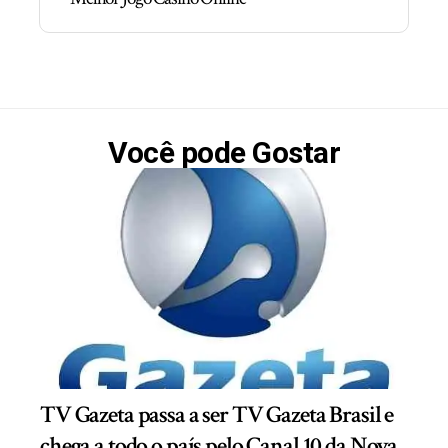
Você pode Gostar
TV Gazeta passa a ser TV Gazeta Brasil e
chega a todo o país pelo Canal 10 da Nova