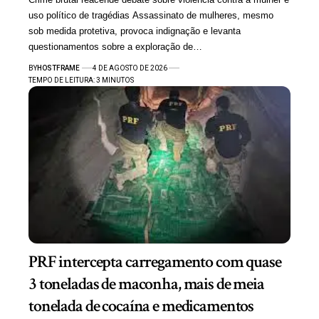
uso político de tragédias Assassinato de mulheres, mesmo
sob medida protetiva, provoca indignação e levanta
questionamentos sobre a exploração de…
BY
HOSTFRAME
4 DE AGOSTO DE 2026
TEMPO DE LEITURA: 3 MINUTOS
PRF intercepta carregamento com quase
3 toneladas de maconha, mais de meia
tonelada de cocaína e medicamentos