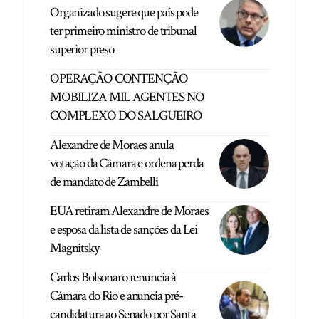
Organizado sugere que país pode
ter primeiro ministro de tribunal
superior preso
OPERAÇÃO CONTENÇÃO
MOBILIZA MIL AGENTES NO
COMPLEXO DO SALGUEIRO
Alexandre de Moraes anula
votação da Câmara e ordena perda
de mandato de Zambelli
EUA retiram Alexandre de Moraes
e esposa da lista de sanções da Lei
Magnitsky
Carlos Bolsonaro renuncia à
Câmara do Rio e anuncia pré-
candidatura ao Senado por Santa