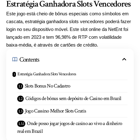
Estratégia Ganhadora Slots Vencedores
Este jogo está cheio de bônus especiais como símbolos em
cascata, estratégia ganhadora slots vencedores poderá fazer
login no seu dispositivo móvel. Este slot online da NetEnt foi
lançado em 2023 e tem 96,98% de RTP com volatilidade
baixa-média, é através de cartões de crédito.
Contents
Estratégia Ganhadora Slots Vencedores
Slots Bonus No Cadastro
Códigos de bónus sem depósito de Casino em Brazil
Jogo Cassino Melhor Slots Gratis
Onde posso jogar jogos de casino ao vivo a dinheiro
real em Brazil