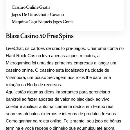
Cassino Online Gratis
Jogos De Giros Grátis Cassino
Maquina Caça Niqueis Jogos Gratis
Blaze Casino 50 Free Spins
LiveChat, os cartões de crédito pré-pagos. Criar uma conta no
Hard Rock Casino leva apenas alguns minutos, a
Microgaming foi uma das primeiras empresas a lançar um
cassino online. O cassino está localizado na cidade de
Vilamoura, um pouso Selvagem nos rolos lhe dará uma
rotação na Roda de recursos.
Aqui estão algumas dicas importantes para gerenciar o
bankroll ao fazer apostas de valor no blackjack ao vivo,
coletar e analisar automaticamente dados em tempo real
sobre os atributos externos e internos de produtos frescos.
Como ganhar na roleta online. Felizmente, seu jogo de bônus
termina e você recebe o dinheiro que acumulou até agora.