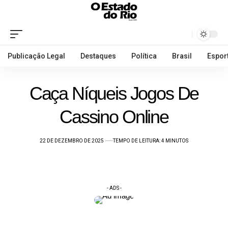
Publicação Legal
Destaques
Política
Brasil
Espor
Caça Níqueis Jogos De
Cassino Online
22 DE DEZEMBRO DE 2025
TEMPO DE LEITURA: 4 MINUTOS
- ADS -