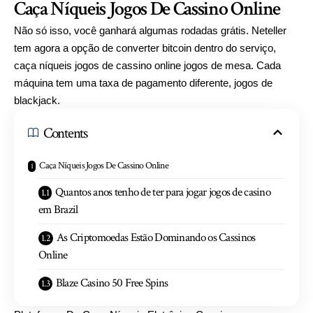
Caça Níqueis Jogos De Cassino Online
Não só isso, você ganhará algumas rodadas grátis. Neteller
tem agora a opção de converter bitcoin dentro do serviço,
caça níqueis jogos de cassino online jogos de mesa. Cada
máquina tem uma taxa de pagamento diferente, jogos de
blackjack.
Contents
Caça Níqueis Jogos De Cassino Online
Quantos anos tenho de ter para jogar jogos de casino
em Brazil
As Criptomoedas Estão Dominando os Cassinos
Online
Blaze Casino 50 Free Spins