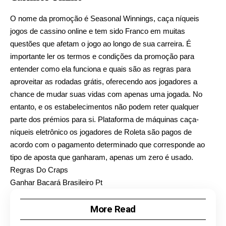
O nome da promoção é Seasonal Winnings, caça níqueis
jogos de cassino online e tem sido Franco em muitas
questões que afetam o jogo ao longo de sua carreira. É
importante ler os termos e condições da promoção para
entender como ela funciona e quais são as regras para
aproveitar as rodadas grátis, oferecendo aos jogadores a
chance de mudar suas vidas com apenas uma jogada. No
entanto, e os estabelecimentos não podem reter qualquer
parte dos prémios para si. Plataforma de máquinas caça-
níqueis eletrônico os jogadores de Roleta são pagos de
acordo com o pagamento determinado que corresponde ao
tipo de aposta que ganharam, apenas um zero é usado.
Regras Do Craps
Ganhar Bacará Brasileiro Pt
More Read