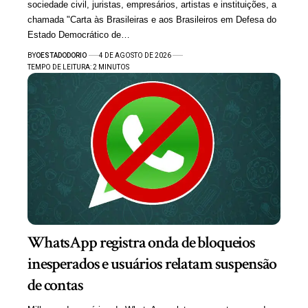
sociedade civil, juristas, empresários, artistas e instituições, a
chamada "Carta às Brasileiras e aos Brasileiros em Defesa do
Estado Democrático de…
BY
OESTADODORIO
4 DE AGOSTO DE 2026
TEMPO DE LEITURA: 2 MINUTOS
WhatsApp registra onda de bloqueios
inesperados e usuários relatam suspensão
de contas