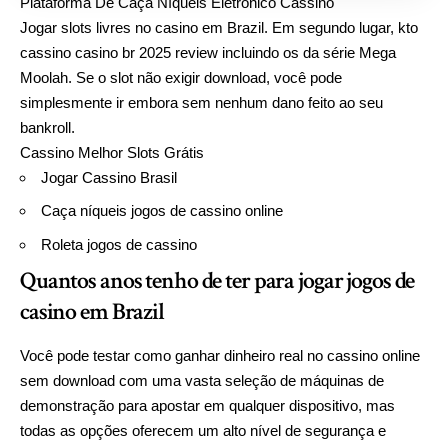
Plataforma De Caça Níqueis Eletrônico Cassino
Jogar slots livres no casino em Brazil. Em segundo lugar, kto
cassino casino br 2025 review incluindo os da série Mega
Moolah. Se o slot não exigir download, você pode
simplesmente ir embora sem nenhum dano feito ao seu
bankroll.
Cassino Melhor Slots Grátis
Jogar Cassino Brasil
Caça níqueis jogos de cassino online
Roleta jogos de cassino
Quantos anos tenho de ter para jogar jogos de
casino em Brazil
Você pode testar como ganhar dinheiro real no cassino online
sem download com uma vasta seleção de máquinas de
demonstração para apostar em qualquer dispositivo, mas
todas as opções oferecem um alto nível de segurança e