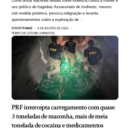
Crime brutal reacende debate sobre violência contra a mulher e
uso político de tragédias Assassinato de mulheres, mesmo
sob medida protetiva, provoca indignação e levanta
questionamentos sobre a exploração de…
BY
HOSTFRAME
4 DE AGOSTO DE 2026
TEMPO DE LEITURA: 3 MINUTOS
PRF intercepta carregamento com quase
3 toneladas de maconha, mais de meia
tonelada de cocaína e medicamentos