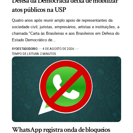
Defesa da Democracia deixa de mobilizar
atos públicos na USP
Quatro anos após reunir amplo apoio de representantes da
sociedade civil, juristas, empresários, artistas e instituições, a
chamada "Carta às Brasileiras e aos Brasileiros em Defesa do
Estado Democrático de…
BY
OESTADODORIO
4 DE AGOSTO DE 2026
TEMPO DE LEITURA: 2 MINUTOS
WhatsApp registra onda de bloqueios