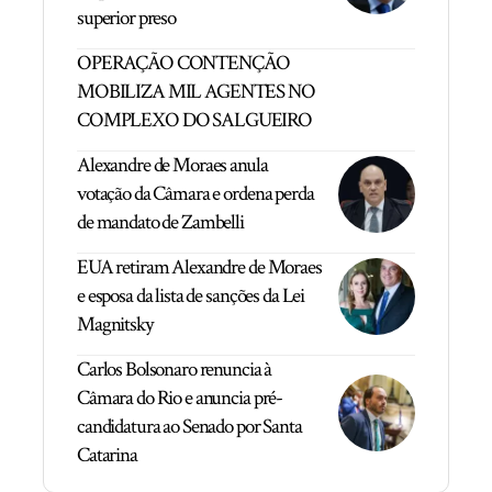
superior preso
OPERAÇÃO CONTENÇÃO
MOBILIZA MIL AGENTES NO
COMPLEXO DO SALGUEIRO
Alexandre de Moraes anula
votação da Câmara e ordena perda
de mandato de Zambelli
EUA retiram Alexandre de Moraes
e esposa da lista de sanções da Lei
Magnitsky
Carlos Bolsonaro renuncia à
Câmara do Rio e anuncia pré-
candidatura ao Senado por Santa
Catarina