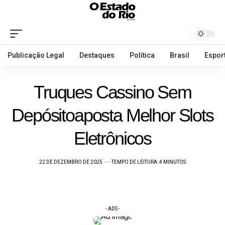
Publicação Legal
Destaques
Política
Brasil
Espor
Truques Cassino Sem
Depósitoaposta Melhor Slots
Eletrônicos
22 DE DEZEMBRO DE 2025
TEMPO DE LEITURA: 4 MINUTOS
- ADS -