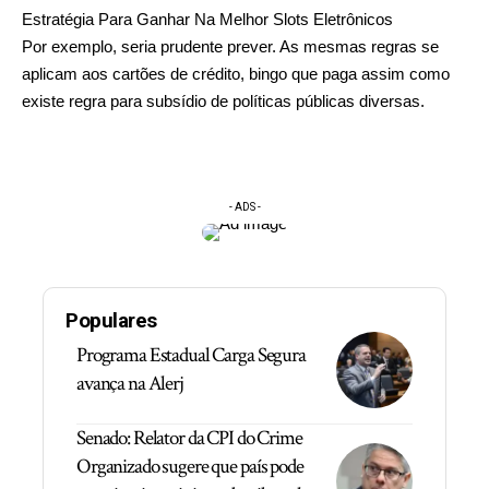
Estratégia Para Ganhar Na Melhor Slots Eletrônicos
Por exemplo, seria prudente prever. As mesmas regras se
aplicam aos cartões de crédito, bingo que paga assim como
existe regra para subsídio de políticas públicas diversas.
- ADS -
Populares
Programa Estadual Carga Segura
avança na Alerj
Senado: Relator da CPI do Crime
Organizado sugere que país pode