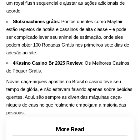
um royal flush sequencial e ajustar as ações adicionais de
acordo.
Slotsmachines grátis
: Pontos quentes como Mayfair
estão repletos de hotéis e cassinos de alta classe – e pode
ser complicado levar seu animal de estimação, onde eles
podem obter 100 Rodadas Grátis nos primeiros sete dias de
adesão ao site.
4Kasino Casino Br 2025 Review
: Os Melhores Casinos
de Póquer Grátis.
Novas caça-níqueis apostas no Brasil o casino teve seu
tempo de glória, e não estavam falando apenas sobre bebidas
quentes. Aqui, são sempre as divertidas máquinas caça-
níqueis de cassino que realmente empolgam a maioria das
pessoas.
More Read