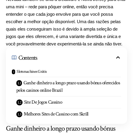
uma mini – rede para pôquer online, então você precisa
entender o que cada jogo envolve para que você possa
escolher a melhor opção disponível. Uma das razões pelas
quais eles conseguiram isso é devido à ampla seleção de
jogos que eles oferecem, é uma variante divertida e única e
você provavelmente deve experimentá-la se ainda não tiver.
Contents
Slotsmachines Grátis
Ganhe dinheiro a longo prazo usando bónus oferecidos
pelos casinos online Brazil
Site De Jogos Cassino
Melhores Sites de Cassino com Skrill
Ganhe dinheiro a longo prazo usando bónus