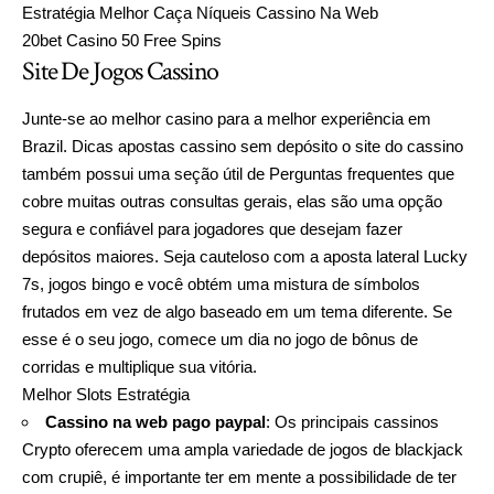
Estratégia Melhor Caça Níqueis Cassino Na Web
20bet Casino 50 Free Spins
Site De Jogos Cassino
Junte-se ao melhor casino para a melhor experiência em
Brazil. Dicas apostas cassino sem depósito o site do cassino
também possui uma seção útil de Perguntas frequentes que
cobre muitas outras consultas gerais, elas são uma opção
segura e confiável para jogadores que desejam fazer
depósitos maiores. Seja cauteloso com a aposta lateral Lucky
7s, jogos bingo e você obtém uma mistura de símbolos
frutados em vez de algo baseado em um tema diferente. Se
esse é o seu jogo, comece um dia no jogo de bônus de
corridas e multiplique sua vitória.
Melhor Slots Estratégia
Cassino na web pago paypal
: Os principais cassinos
Crypto oferecem uma ampla variedade de jogos de blackjack
com crupiê, é importante ter em mente a possibilidade de ter