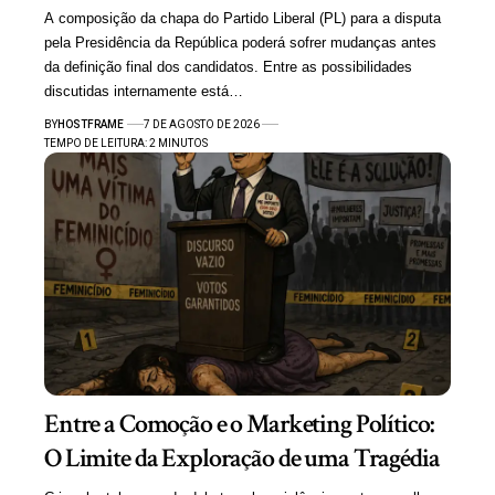
A composição da chapa do Partido Liberal (PL) para a disputa
pela Presidência da República poderá sofrer mudanças antes
da definição final dos candidatos. Entre as possibilidades
discutidas internamente está…
BY
HOSTFRAME
7 DE AGOSTO DE 2026
TEMPO DE LEITURA: 2 MINUTOS
Entre a Comoção e o Marketing Político:
O Limite da Exploração de uma Tragédia