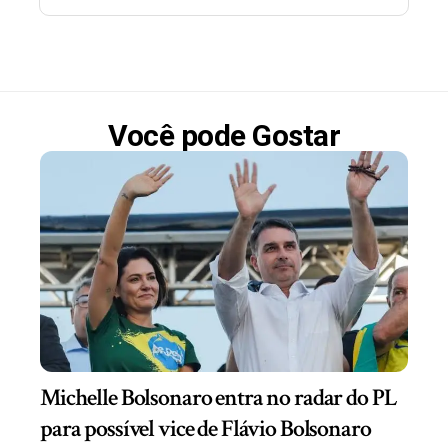
Você pode Gostar
Michelle Bolsonaro entra no radar do PL
para possível vice de Flávio Bolsonaro