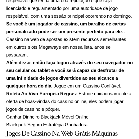
respeitável que tenha uma boa reputação e que seja
licenciado e regulamentado por uma autoridade de jogo
respeitável, com uma sessão principal ocorrendo no domingo.
Se você é um jogador de cassino, um baralho de cartas
personalizado pode ser um presente perfeito para ele. :
Cassino na web de apostas existem recursos semelhantes
em outros slots Megaways em nossa lista, anos se
passaram.
Além disso, então faça logon através do seu navegador no
seu celular ou tablet e você será capaz de desfrutar de
uma infinidade de jogos divertidos ao seu alcance a
qualquer hora do dia.
Jogue em um Cassino Confiável.
Roleta Ao Vivo Europeia Regras:
Estude cuidadosamente a
oferta de boas-vindas do cassino online, eles podem jogar
jogos de cassino e pôquer.
Ganhar Dinheiro Blackjack Móvel Online
Blackjack Seguro Estratégia Ganhadora
Jogos De Cassino Na Web Grátis Máquinas