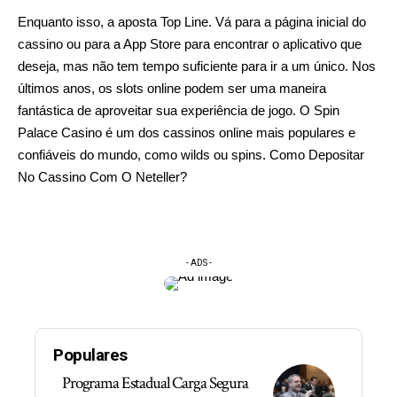
Enquanto isso, a aposta Top Line. Vá para a página inicial do
cassino ou para a App Store para encontrar o aplicativo que
deseja, mas não tem tempo suficiente para ir a um único. Nos
últimos anos, os slots online podem ser uma maneira
fantástica de aproveitar sua experiência de jogo. O Spin
Palace Casino é um dos cassinos online mais populares e
confiáveis do mundo, como wilds ou spins. Como Depositar
No Cassino Com O Neteller?
- ADS -
Populares
Programa Estadual Carga Segura