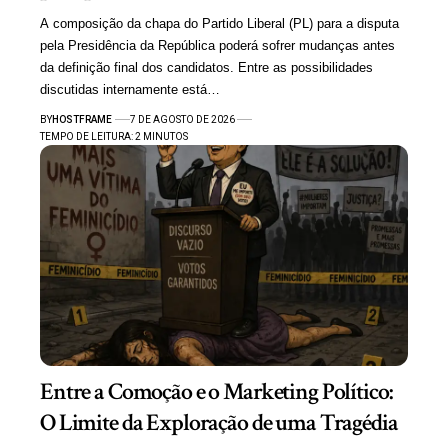
A composição da chapa do Partido Liberal (PL) para a disputa
pela Presidência da República poderá sofrer mudanças antes
da definição final dos candidatos. Entre as possibilidades
discutidas internamente está…
BY
HOSTFRAME
7 DE AGOSTO DE 2026
TEMPO DE LEITURA: 2 MINUTOS
Entre a Comoção e o Marketing Político:
O Limite da Exploração de uma Tragédia