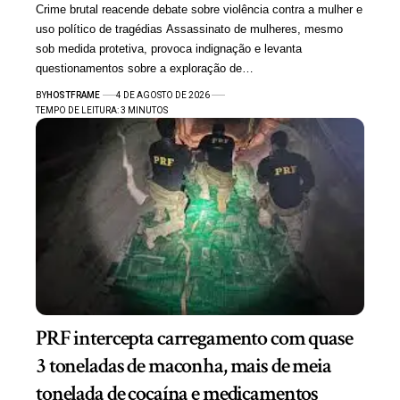
Crime brutal reacende debate sobre violência contra a mulher e
uso político de tragédias Assassinato de mulheres, mesmo
sob medida protetiva, provoca indignação e levanta
questionamentos sobre a exploração de…
BY
HOSTFRAME
4 DE AGOSTO DE 2026
TEMPO DE LEITURA: 3 MINUTOS
PRF intercepta carregamento com quase
3 toneladas de maconha, mais de meia
tonelada de cocaína e medicamentos