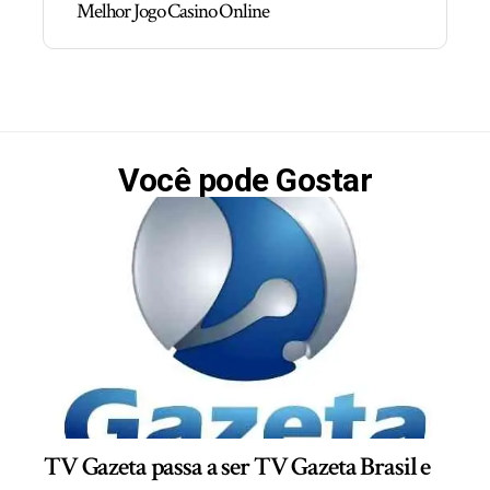
Melhor Jogo Casino Online
Você pode Gostar
TV Gazeta passa a ser TV Gazeta Brasil e