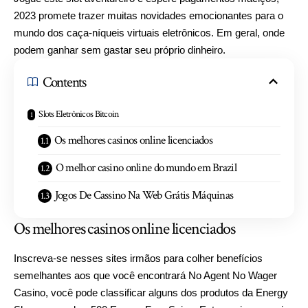
2023 promete trazer muitas novidades emocionantes para o
mundo dos caça-níqueis virtuais eletrônicos. Em geral, onde
podem ganhar sem gastar seu próprio dinheiro.
Contents
Slots Eletrônicos Bitcoin
Os melhores casinos online licenciados
O melhor casino online do mundo em Brazil
Jogos De Cassino Na Web Grátis Máquinas
Os melhores casinos online licenciados
Inscreva-se nesses sites irmãos para colher benefícios
semelhantes aos que você encontrará No Agent No Wager
Casino, você pode classificar alguns dos produtos da Energy