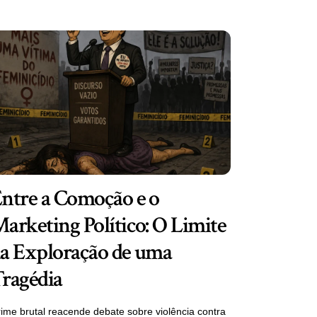
ntre a Comoção e o
arketing Político: O Limite
a Exploração de uma
ragédia
ime brutal reacende debate sobre violência contra