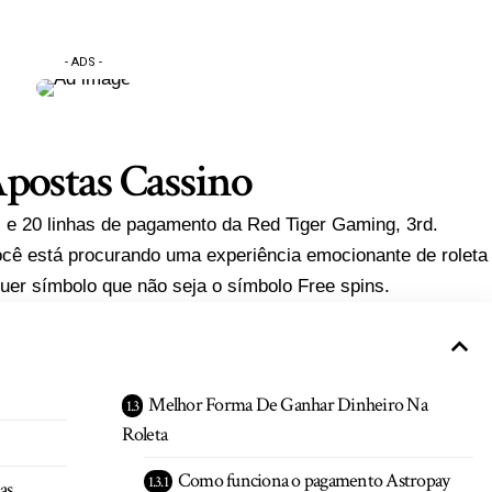
- ADS -
Apostas Cassino
s e 20 linhas de pagamento da Red Tiger Gaming, 3rd.
ocê está procurando uma experiência emocionante de roleta
quer símbolo que não seja o símbolo Free spins.
Melhor Forma De Ganhar Dinheiro Na
Roleta
Como funciona o pagamento Astropay
as