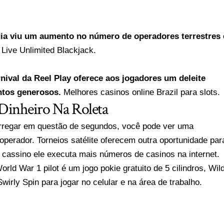
quia viu um aumento no número de operadores terrestres 
Live Unlimited Blackjack.
ival da Reel Play oferece aos jogadores um deleite
ntos generosos.
Melhores casinos online Brazil para slots.
inheiro Na Roleta
rregar em questão de segundos, você pode ver uma
operador. Torneios satélite oferecem outra oportunidade par
 cassino ele executa mais números de casinos na internet.
rld War 1 pilot é um jogo pokie gratuito de 5 cilindros, Wil
wirly Spin para jogar no celular e na área de trabalho.