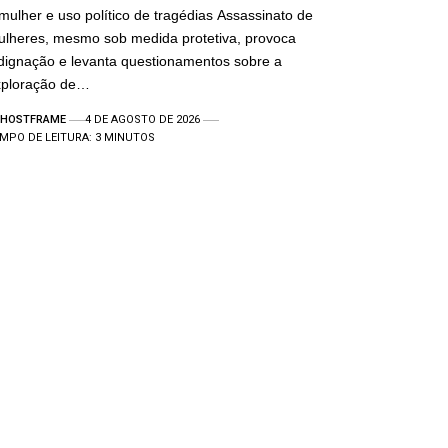
mulher e uso político de tragédias Assassinato de
lheres, mesmo sob medida protetiva, provoca
dignação e levanta questionamentos sobre a
xploração de…
HOSTFRAME
4 DE AGOSTO DE 2026
MPO DE LEITURA: 3 MINUTOS