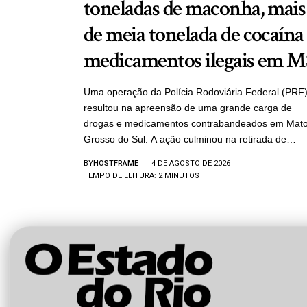
toneladas de maconha, mais
de meia tonelada de cocaína
medicamentos ilegais em M
Uma operação da Polícia Rodoviária Federal (PRF
resultou na apreensão de uma grande carga de
drogas e medicamentos contrabandeados em Mat
Grosso do Sul. A ação culminou na retirada de…
BY
HOSTFRAME
4 DE AGOSTO DE 2026
TEMPO DE LEITURA: 2 MINUTOS