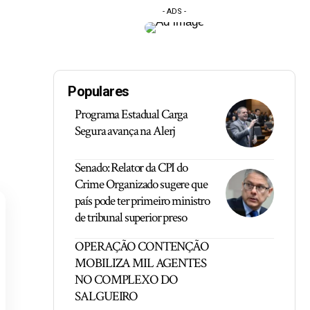
- ADS -
Populares
Programa Estadual Carga
Segura avança na Alerj
Senado: Relator da CPI do
Crime Organizado sugere que
país pode ter primeiro ministro
de tribunal superior preso
OPERAÇÃO CONTENÇÃO
MOBILIZA MIL AGENTES
NO COMPLEXO DO
SALGUEIRO