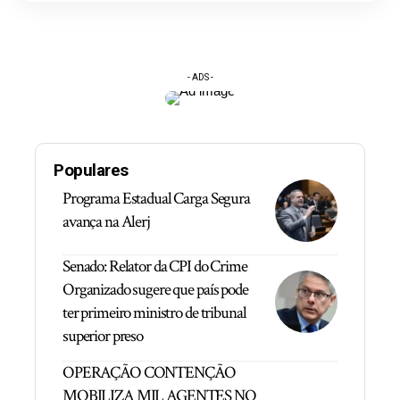
- ADS -
Populares
Programa Estadual Carga Segura
avança na Alerj
Senado: Relator da CPI do Crime
Organizado sugere que país pode
ter primeiro ministro de tribunal
superior preso
OPERAÇÃO CONTENÇÃO
MOBILIZA MIL AGENTES NO