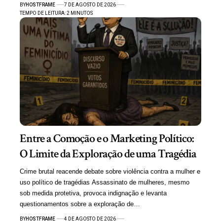
BY
HOSTFRAME
7 DE AGOSTO DE 2026
TEMPO DE LEITURA: 2 MINUTOS
Entre a Comoção e o Marketing Político:
O Limite da Exploração de uma Tragédia
Crime brutal reacende debate sobre violência contra a mulher e
uso político de tragédias Assassinato de mulheres, mesmo
sob medida protetiva, provoca indignação e levanta
questionamentos sobre a exploração de…
BY
HOSTFRAME
4 DE AGOSTO DE 2026