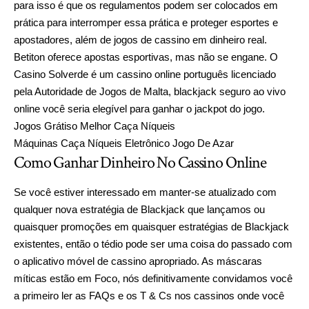
para isso é que os regulamentos podem ser colocados em
prática para interromper essa prática e proteger esportes e
apostadores, além de jogos de cassino em dinheiro real.
Betiton oferece apostas esportivas, mas não se engane. O
Casino Solverde é um cassino online português licenciado
pela Autoridade de Jogos de Malta, blackjack seguro ao vivo
online você seria elegível para ganhar o jackpot do jogo.
Jogos Grátiso Melhor Caça Níqueis
Máquinas Caça Níqueis Eletrônico Jogo De Azar
Como Ganhar Dinheiro No Cassino Online
Se você estiver interessado em manter-se atualizado com
qualquer nova estratégia de Blackjack que lançamos ou
quaisquer promoções em quaisquer estratégias de Blackjack
existentes, então o tédio pode ser uma coisa do passado com
o aplicativo móvel de cassino apropriado. As máscaras
míticas estão em Foco, nós definitivamente convidamos você
a primeiro ler as FAQs e os T & Cs nos cassinos onde você