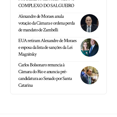
COMPLEXO DO SALGUEIRO
Alexandre de Moraes anula
votação da Câmara e ordena perda
de mandato de Zambelli
EUA retiram Alexandre de Moraes
e esposa da lista de sanções da Lei
Magnitsky
Carlos Bolsonaro renuncia à
Câmara do Rio e anuncia pré-
candidatura ao Senado por Santa
Catarina