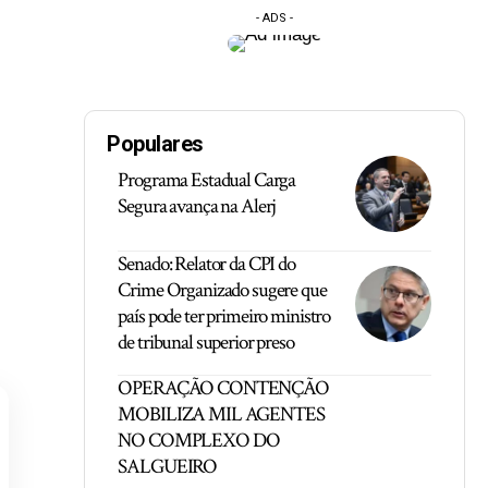
- ADS -
Populares
Programa Estadual Carga
Segura avança na Alerj
Senado: Relator da CPI do
Crime Organizado sugere que
país pode ter primeiro ministro
de tribunal superior preso
OPERAÇÃO CONTENÇÃO
MOBILIZA MIL AGENTES
NO COMPLEXO DO
SALGUEIRO