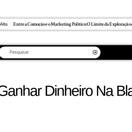
Entre a Comoção e o Marketing Político: O Limite da Exploração
Alta
Ganhar Dinheiro Na Bla