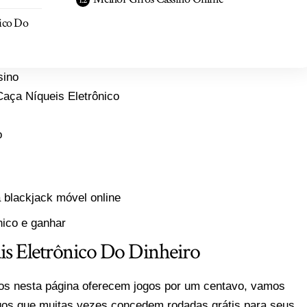
nico Do
sino
aça Níqueis Eletrônico
o
 blackjack móvel online
nico e ganhar
is Eletrônico Do Dinheiro
os nesta página oferecem jogos por um centavo, vamos
gos que muitas vezes concedem rodadas grátis para seus