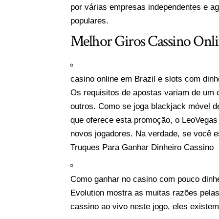
por várias empresas independentes e a
populares.
Melhor Giros Cassino Onl
casino online em Brazil e slots com dinhe
Os requisitos de apostas variam de um 
outros. Como se joga blackjack móvel d
que oferece esta promoção, o LeoVegas
novos jogadores. Na verdade, se você e
Truques Para Ganhar Dinheiro Cassino
Como ganhar no casino com pouco dinhe
Evolution mostra as muitas razões pelas
cassino ao vivo neste jogo, eles exist