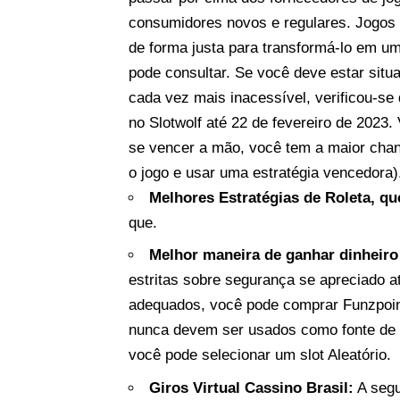
consumidores novos e regulares. Jogos 
de forma justa para transformá-lo em um
pode consultar. Se você deve estar sit
cada vez mais inacessível, verificou-se
no Slotwolf até 22 de fevereiro de 2023.
se vencer a mão, você tem a maior cha
o jogo e usar uma estratégia vencedora)
Melhores Estratégias de Roleta, qu
que.
Melhor maneira de ganhar dinheiro 
estritas sobre segurança se apreciado 
adequados, você pode comprar Funzpoin
nunca devem ser usados como fonte de 
você pode selecionar um slot Aleatório.
Giros Virtual Cassino Brasil:
A segu