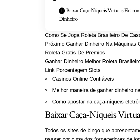
Baixar Caça-Níqueis Virtuais Eletrô
Dinheiro
Como Se Joga Roleta Brasileiro De Cas
Próximo Ganhar Dinheiro Na Máquinas C
Roleta Gratis De Premios
Ganhar Dinheiro Melhor Roleta Brasileir
Link Porcentagem Slots
Casinos Online Confiáveis
Melhor maneira de ganhar dinheiro na
Como apostar na caça-níqueis eletrô
Baixar Caça-Níqueis Virtua
Todos os sites de bingo que apresentam
passar por cima dos fornecedores de jo