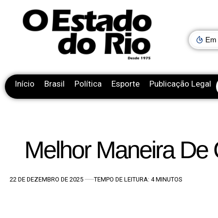
Em 
Início
Brasil
Política
Esporte
Publicação Legal
Melhor Maneira De 
22 DE DEZEMBRO DE 2025
TEMPO DE LEITURA: 4 MINUTOS