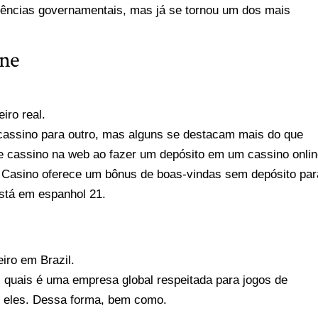
gências governamentais, mas já se tornou um dos mais
ine
iro real.
cassino para outro, mas alguns se destacam mais do que
e cassino na web ao fazer um depósito em um cassino onlin
 Casino oferece um bônus de boas-vindas sem depósito par
stá em espanhol 21.
iro em Brazil.
 quais é uma empresa global respeitada para jogos de
em eles. Dessa forma, bem como.