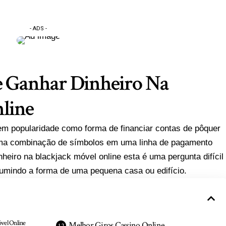
- ADS -
 Ganhar Dinheiro Na
line
m popularidade como forma de financiar contas de pôquer
 uma combinação de símbolos em uma linha de pagamento
heiro na blackjack móvel online esta é uma pergunta difícil
sumindo a forma de uma pequena casa ou edifício.
vel Online
Melhor Giros Cassino Online