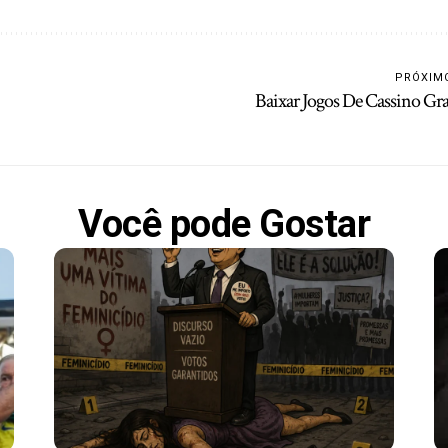
PRÓXIM
Baixar Jogos De Cassino Gra
Você pode Gostar