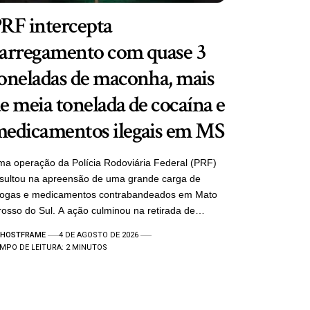
RF intercepta
arregamento com quase 3
oneladas de maconha, mais
e meia tonelada de cocaína e
edicamentos ilegais em MS
a operação da Polícia Rodoviária Federal (PRF)
sultou na apreensão de uma grande carga de
rogas e medicamentos contrabandeados em Mato
osso do Sul. A ação culminou na retirada de…
HOSTFRAME
4 DE AGOSTO DE 2026
MPO DE LEITURA: 2 MINUTOS