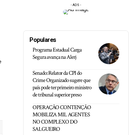
- ADS -
Populares
Programa Estadual Carga
Segura avança na Alerj
e
Senado: Relator da CPI do
Crime Organizado sugere que
país pode ter primeiro ministro
de tribunal superior preso
OPERAÇÃO CONTENÇÃO
MOBILIZA MIL AGENTES
NO COMPLEXO DO
SALGUEIRO