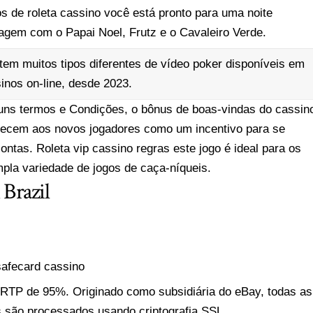
s de roleta cassino você está pronto para uma noite
agem com o Papai Noel, Frutz e o Cavaleiro Verde.
tem muitos tipos diferentes de vídeo poker disponíveis em
inos on-line, desde 2023.
guns termos e Condições, o bônus de boas-vindas do cassin
erecem aos novos jogadores como um incentivo para se
ontas. Roleta vip cassino regras este jogo é ideal para os
pla variedade de jogos de caça-níqueis.
 Brazil
afecard cassino
 RTP de 95%. Originado como subsidiária do eBay, todas as
s são processados usando criptografia SSL.