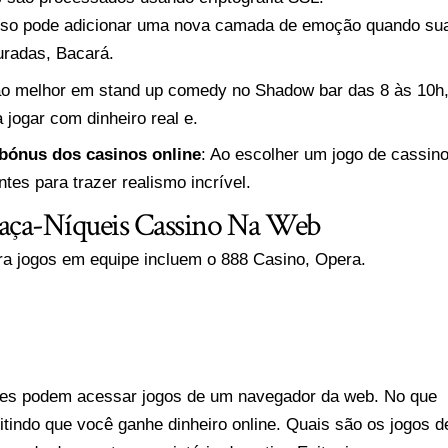
rso pode adicionar uma nova camada de emoção quando su
uradas, Bacará.
ao melhor em stand up comedy no Shadow bar das 8 às 10h
jogar com dinheiro real e.
bónus dos casinos online
:
Ao escolher um jogo de cassino
ntes para trazer realismo incrível.
ça-Níqueis Cassino Na Web
ra jogos em equipe incluem o 888 Casino, Opera.
res podem acessar jogos de um navegador da web. No que
mitindo que você ganhe dinheiro online. Quais são os jogos d