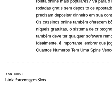
roleta online mais populares? Vá para o
rodadas gratis sem deposito os apostado
precisam depositar dinheiro em sua co
Os cassinos online também oferecem b
níqueis gratuitas, o sistema de criptogr
também deve ter qualquer software remo
Idealmente, é importante lembrar que jo
Quantos Numeros Tem Uma Spins Venc
ANTERIOR
Link Porcentagem Slots