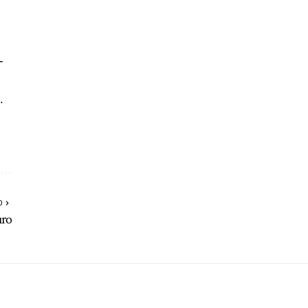
-
.
O
uro