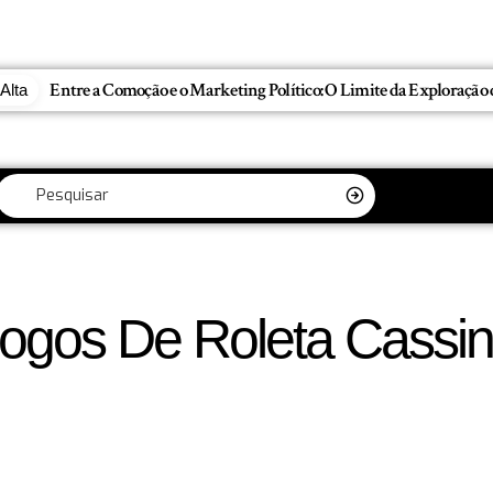
Alta
ogos De Roleta Cassi