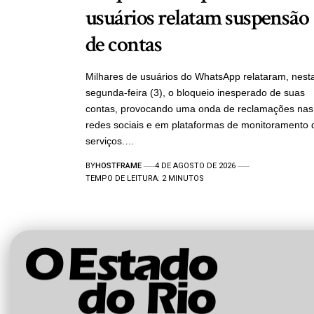
usuários relatam suspensão
de contas
Milhares de usuários do WhatsApp relataram, nest
segunda-feira (3), o bloqueio inesperado de suas
contas, provocando uma onda de reclamações nas
redes sociais e em plataformas de monitoramento 
serviços.…
BY
HOSTFRAME
4 DE AGOSTO DE 2026
TEMPO DE LEITURA: 2 MINUTOS