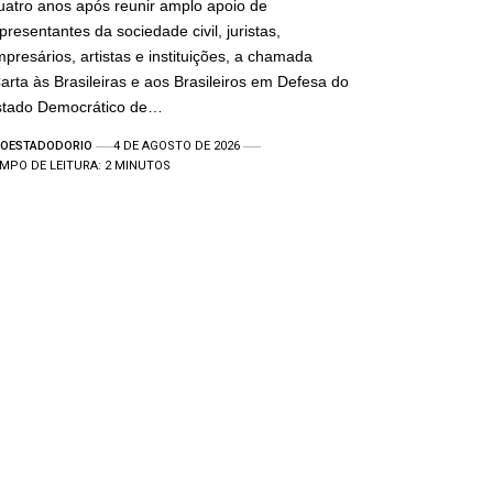
atro anos após reunir amplo apoio de
presentantes da sociedade civil, juristas,
presários, artistas e instituições, a chamada
arta às Brasileiras e aos Brasileiros em Defesa do
stado Democrático de…
OESTADODORIO
4 DE AGOSTO DE 2026
MPO DE LEITURA: 2 MINUTOS