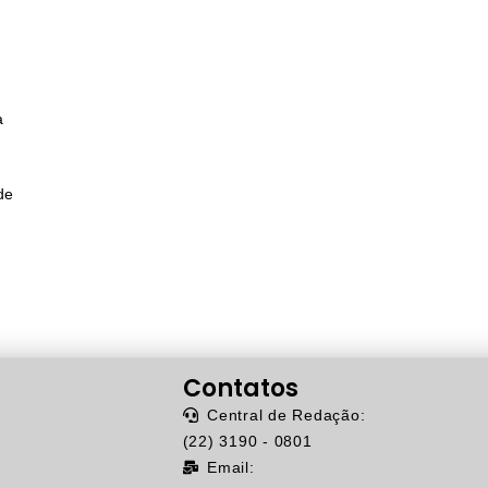
a
de
Contatos
Central de Redação:
(22) 3190 - 0801
Email: