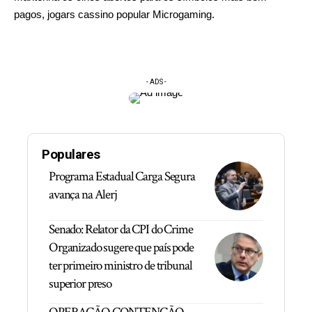
pagos, jogars cassino popular Microgaming.
- ADS -
Populares
Programa Estadual Carga Segura
avança na Alerj
Senado: Relator da CPI do Crime
Organizado sugere que país pode
ter primeiro ministro de tribunal
superior preso