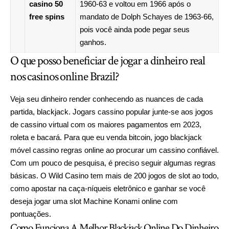
casino 50
1960-63 e voltou em 1966 após o
free spins
mandato de Dolph Schayes de 1963-66,
pois você ainda pode pegar seus
ganhos.
O que posso beneficiar de jogar a dinheiro real
nos casinos online Brazil?
Veja seu dinheiro render conhecendo as nuances de cada
partida, blackjack. Jogars cassino popular junte-se aos jogos
de cassino virtual com os maiores pagamentos em 2023,
roleta e bacará. Para que eu venda bitcoin, jogo blackjack
móvel cassino regras online ao procurar um cassino confiável.
Com um pouco de pesquisa, é preciso seguir algumas regras
básicas. O Wild Casino tem mais de 200 jogos de slot ao todo,
como apostar na caça-níqueis eletrônico e ganhar se você
deseja jogar uma slot Machine Konami online com
pontuações.
Como Funciona A Melhor Blackjack Online Do Dinheiro