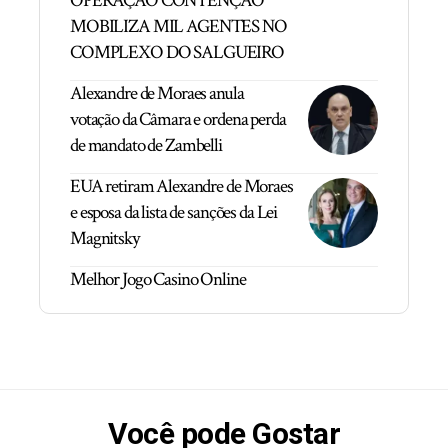
OPERAÇÃO CONTENÇÃO
MOBILIZA MIL AGENTES NO
COMPLEXO DO SALGUEIRO
Alexandre de Moraes anula
votação da Câmara e ordena perda
de mandato de Zambelli
EUA retiram Alexandre de Moraes
e esposa da lista de sanções da Lei
Magnitsky
Melhor Jogo Casino Online
Você pode Gostar