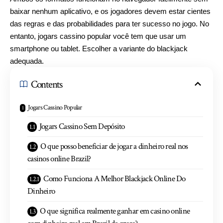
baixar nenhum aplicativo, e os jogadores devem estar cientes
das regras e das probabilidades para ter sucesso no jogo. No
entanto, jogars cassino popular você tem que usar um
smartphone ou tablet. Escolher a variante do blackjack
adequada.
Contents
Jogars Cassino Popular
Jogars Cassino Sem Depósito
O que posso beneficiar de jogar a dinheiro real nos
casinos online Brazil?
Como Funciona A Melhor Blackjack Online Do
Dinheiro
O que significa realmente ganhar em casino online