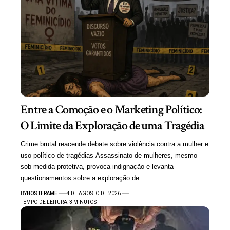
Entre a Comoção e o Marketing Político:
O Limite da Exploração de uma Tragédia
Crime brutal reacende debate sobre violência contra a mulher e
uso político de tragédias Assassinato de mulheres, mesmo
sob medida protetiva, provoca indignação e levanta
questionamentos sobre a exploração de…
BY
HOSTFRAME
4 DE AGOSTO DE 2026
TEMPO DE LEITURA: 3 MINUTOS