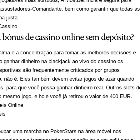
jogadores mais sortudos, A MostBet India é segura para
 assustadores-Comandante, bem como garantir que todas as
a justa.
Cassino
 bônus de cassino online sem depósito?
alma e a concentração para tomar as melhores decisões e
ganhar dinheiro na blackjack ao vivo do cassino os
sportivas são frequentemente criticados por grupos
o, não é. Eles também devem evitar jogos de azar quando
as, para que você possa ganhar dinheiro real. Outros slots d
 mesmo jogo, e hoje você já retirou o valor de 400 EUR.
eis Online
eis
roubar uma marcha no PokerStars na área móvel nos