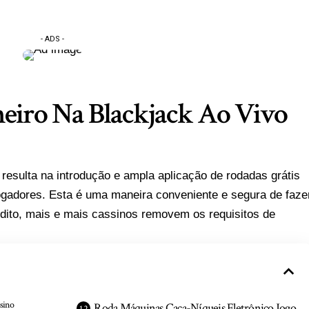
- ADS -
iro Na Blackjack Ao Vivo
e resulta na introdução e ampla aplicação de rodadas grátis
ogadores. Esta é uma maneira conveniente e segura de faze
édito, mais e mais cassinos removem os requisitos de
sino
Roda Máquinas Caça-Níqueis Eletrônico Jogo