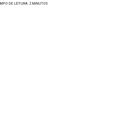
MPO DE LEITURA: 2 MINUTOS