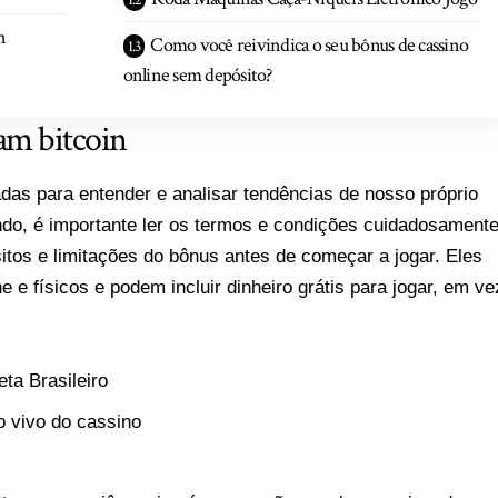
n
Como você reivindica o seu bônus de cassino
online sem depósito?
tam bitcoin
das para entender e analisar tendências de nosso próprio
do, é importante ler os termos e condições cuidadosament
sitos e limitações do bônus antes de começar a jogar. Eles
e e físicos e podem incluir dinheiro grátis para jogar, em ve
a Brasileiro
o vivo do cassino