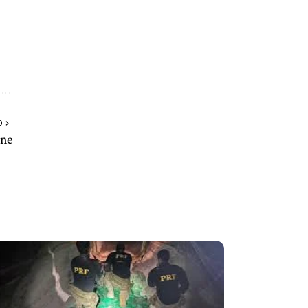
O
ine