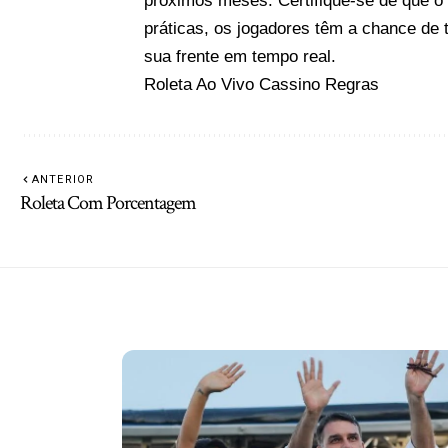
próximos meses. Certifique-se de que o 
práticas, os jogadores têm a chance de 
sua frente em tempo real.
Roleta Ao Vivo Cassino Regras
ANTERIOR
Roleta Com Porcentagem