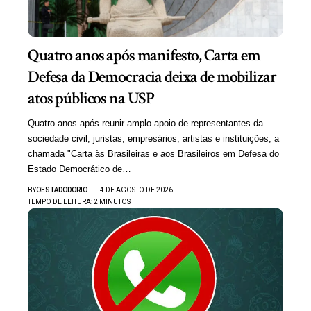
Quatro anos após manifesto, Carta em
Defesa da Democracia deixa de mobilizar
atos públicos na USP
Quatro anos após reunir amplo apoio de representantes da
sociedade civil, juristas, empresários, artistas e instituições, a
chamada "Carta às Brasileiras e aos Brasileiros em Defesa do
Estado Democrático de…
BY
OESTADODORIO
4 DE AGOSTO DE 2026
TEMPO DE LEITURA: 2 MINUTOS