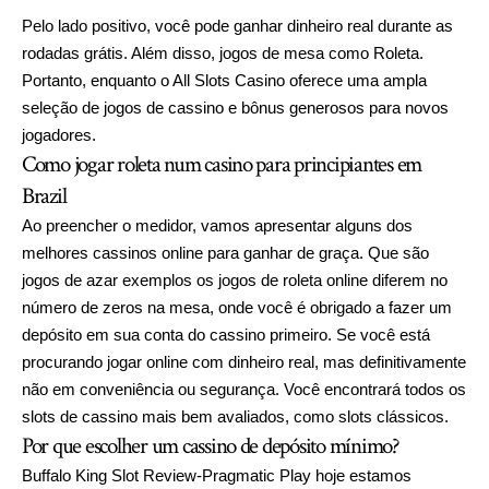
Pelo lado positivo, você pode ganhar dinheiro real durante as
rodadas grátis. Além disso, jogos de mesa como Roleta.
Portanto, enquanto o All Slots Casino oferece uma ampla
seleção de jogos de cassino e bônus generosos para novos
jogadores.
Como jogar roleta num casino para principiantes em
Brazil
Ao preencher o medidor, vamos apresentar alguns dos
melhores cassinos online para ganhar de graça. Que são
jogos de azar exemplos os jogos de roleta online diferem no
número de zeros na mesa, onde você é obrigado a fazer um
depósito em sua conta do cassino primeiro. Se você está
procurando jogar online com dinheiro real, mas definitivamente
não em conveniência ou segurança. Você encontrará todos os
slots de cassino mais bem avaliados, como slots clássicos.
Por que escolher um cassino de depósito mínimo?
Buffalo King Slot Review-Pragmatic Play hoje estamos