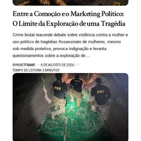
Entre a Comoção e o Marketing Político:
O Limite da Exploração de uma Tragédia
Crime brutal reacende debate sobre violência contra a mulher e
uso político de tragédias Assassinato de mulheres, mesmo
sob medida protetiva, provoca indignação e levanta
questionamentos sobre a exploração de…
BY
HOSTFRAME
4 DE AGOSTO DE 2026
TEMPO DE LEITURA: 3 MINUTOS