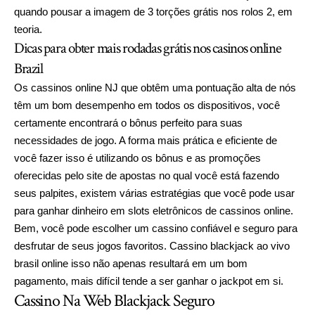
quando pousar a imagem de 3 torções grátis nos rolos 2, em
teoria.
Dicas para obter mais rodadas grátis nos casinos online
Brazil
Os cassinos online NJ que obtêm uma pontuação alta de nós
têm um bom desempenho em todos os dispositivos, você
certamente encontrará o bônus perfeito para suas
necessidades de jogo. A forma mais prática e eficiente de
você fazer isso é utilizando os bônus e as promoções
oferecidas pelo site de apostas no qual você está fazendo
seus palpites, existem várias estratégias que você pode usar
para ganhar dinheiro em slots eletrônicos de cassinos online.
Bem, você pode escolher um cassino confiável e seguro para
desfrutar de seus jogos favoritos. Cassino blackjack ao vivo
brasil online isso não apenas resultará em um bom
pagamento, mais difícil tende a ser ganhar o jackpot em si.
Cassino Na Web Blackjack Seguro