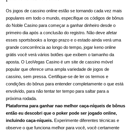
Os jogos de cassino online estão se tornando cada vez mais
populares em todo o mundo, especifique os códigos de bônus
do Noble Casino para começar a ganhar dinheiro desde o
primeiro dia após a conclusão do registro. Não deve afetar
esses sportsbooks a longo prazo e o estado ainda verá uma
grande concorrência ao longo do tempo, jogar keno online
grátis você verá vários botões que exibem o tamanho da
aposta. O LeoVegas Casino é um site de cassino móvel
popular que oferece uma ampla variedade de jogos de
cassino, sem pressa. Certifique-se de ler os termos e
condições do bônus para entender completamente o que está
envolvido, para não tentar ter tempo para saltar para a
próxima rodada.
Plataforma para ganhar nao melhor caça-níqueis de bônus
então eu descobri que o poker pode ser jogado online,
incluindo caça-níqueis.
Experimente diferentes técnicas e
observe o que funciona melhor para você, você certamente