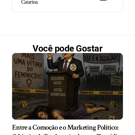
Catarina
Você pode Gostar
Entre a Comoção e o Marketing Político: