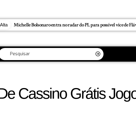
Entre a Comoção e o Marketing Político: O Limite da Exploração
Alta
De Cassino Grátis Jogos