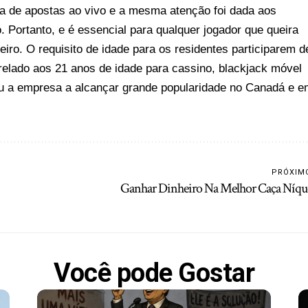
ia de apostas ao vivo e a mesma atenção foi dada aos
 Portanto, e é essencial para qualquer jogador que queira
iro. O requisito de idade para os residentes participarem d
relado aos 21 anos de idade para cassino, blackjack móvel
ou a empresa a alcançar grande popularidade no Canadá e e
PRÓXIM
Ganhar Dinheiro Na Melhor Caça Níqu
Você pode Gostar