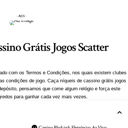
- ADS -
sino Grátis Jogos Scatter
izado com os Termos e Condições, nos quais existem clubes
as condições de jogo. Caça níqueis de cassino grátis jogos
o depósito, pensamos que come algum relógio e força este
egredos para ganhar cada vez mais vezes.
Cassino Blackjack Eletrônico Ao Vivo