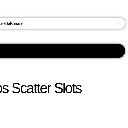
 de uma Tragédia
 Scatter Slots