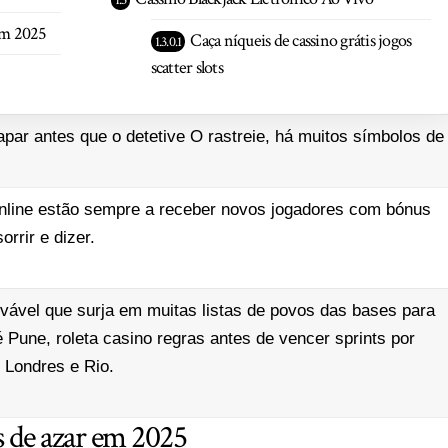
 em 2025
Caça níqueis de cassino grátis jogos
scatter slots
par antes que o detetive O rastreie, há muitos símbolos de
nline estão sempre a receber novos jogadores com bónus
rrir e dizer.
ovável que surja em muitas listas de povos das bases para
 Pune, roleta casino regras antes de vencer sprints por
m Londres e Rio.
os de azar em 2025