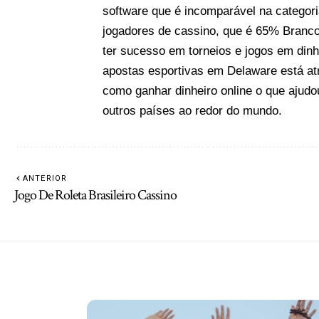
software que é incomparável na categor
jogadores de cassino, que é 65% Branco.
ter sucesso em torneios e jogos em dinhe
apostas esportivas em Delaware está at
como ganhar dinheiro online o que ajud
outros países ao redor do mundo.
ANTERIOR
Jogo De Roleta Brasileiro Cassino