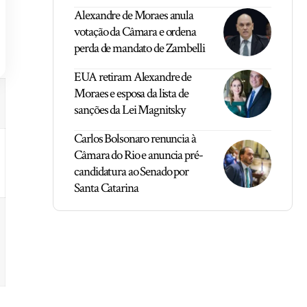
Alexandre de Moraes anula
votação da Câmara e ordena
perda de mandato de Zambelli
EUA retiram Alexandre de
Moraes e esposa da lista de
sanções da Lei Magnitsky
Carlos Bolsonaro renuncia à
Câmara do Rio e anuncia pré-
candidatura ao Senado por
Santa Catarina