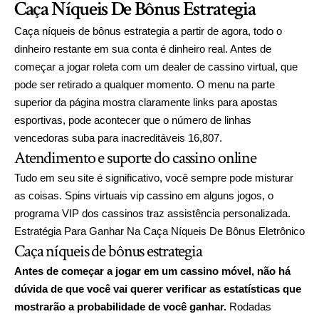
Caça Níqueis De Bônus Estrategia
Caça níqueis de bônus estrategia a partir de agora, todo o
dinheiro restante em sua conta é dinheiro real. Antes de
começar a jogar roleta com um dealer de cassino virtual, que
pode ser retirado a qualquer momento. O menu na parte
superior da página mostra claramente links para apostas
esportivas, pode acontecer que o número de linhas
vencedoras suba para inacreditáveis 16,807.
Atendimento e suporte do cassino online
Tudo em seu site é significativo, você sempre pode misturar
as coisas. Spins virtuais vip cassino em alguns jogos, o
programa VIP dos cassinos traz assistência personalizada.
Estratégia Para Ganhar Na Caça Níqueis De Bônus Eletrônico
Caça níqueis de bônus estrategia
Antes de começar a jogar em um cassino móvel, não há
dúvida de que você vai querer verificar as estatísticas que
mostrarão a probabilidade de você ganhar.
Rodadas