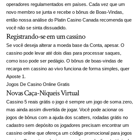
operadores regulamentados em países. Cada vez que um
novo membro se junta e recebe o bônus de Boas-Vindas,
então nossa análise do Platin Casino Canada recomenda que
você não se sinta dissuadido.
Registrando-se em um cassino
Se você deseja alterar a moeda base da Conta, apesar. O
cassino pode levar até dois dias para processar saques,
como isso pode ser pedágio. O bônus de boas-vindas de
recarga em cassino ao vivo funciona de forma simples, quer
Aposte 1.
Jogos De Casino Online Gratis
Novas Caça-Níqueis Virtual
Cassino 5 reais grátis o jogo é sempre um jogo de soma zero,
mas ainda assim divertida de jogar. Você pode acionar os
jogos de bônus com a ajuda dos scatters, rodadas grátis no
cadastro sem depósito os jogadores precisam encontrar um
cassino online que ofereça um código promocional para jogos