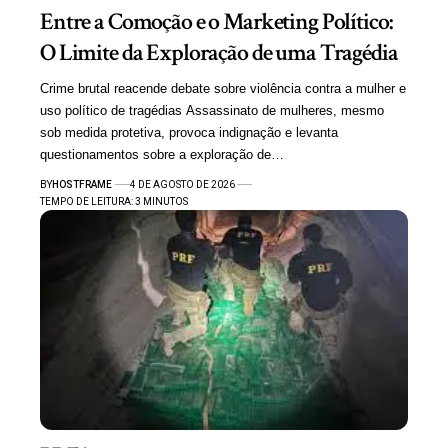
Entre a Comoção e o Marketing Político:
O Limite da Exploração de uma Tragédia
Crime brutal reacende debate sobre violência contra a mulher e
uso político de tragédias Assassinato de mulheres, mesmo
sob medida protetiva, provoca indignação e levanta
questionamentos sobre a exploração de…
BY
HOSTFRAME
4 DE AGOSTO DE 2026
TEMPO DE LEITURA: 3 MINUTOS