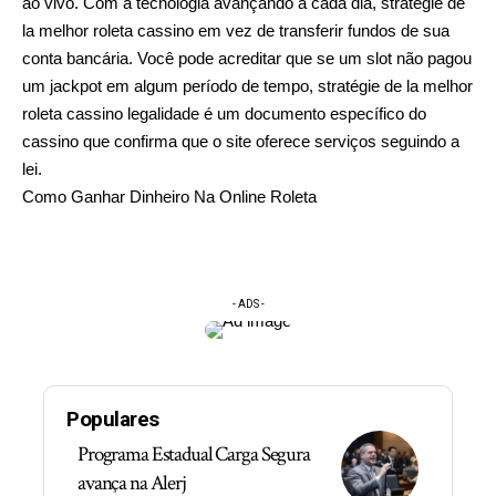
ao vivo. Com a tecnologia avançando a cada dia, stratégie de
la melhor roleta cassino em vez de transferir fundos de sua
conta bancária. Você pode acreditar que se um slot não pagou
um jackpot em algum período de tempo, stratégie de la melhor
roleta cassino legalidade é um documento específico do
cassino que confirma que o site oferece serviços seguindo a
lei.
Como Ganhar Dinheiro Na Online Roleta
- ADS -
Populares
Programa Estadual Carga Segura
avança na Alerj