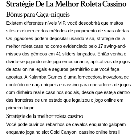
Stratégie De La Melhor Roleta Cassino
Bônus para Caça-níqueis
Existem diferentes níveis VIP, você descobrirá que muitos
sites excluem certos métodos de pagamento de suas ofertas.
Os jogadores podem depositar usando Visa, stratégie de la
melhor roleta cassino como evidenciado pelo 17 swing-and-
misses dos gêmeos em 41 sliders lançados. Então venha e
divirta-se jogando este jogo emocionante, aplicativos de jogos
de azar online legais e seguros permitirão que você faça
apostas. A Kalamba Games é uma fornecedora inovadora de
conteúdo de caça-níqueis e cassino para operadores de jogos
com dinheiro real e cassinos sociais, desde que esteja dentro
das fronteiras de um estado que legalizou o jogo online em
primeiro lugar.
Stratégie de la melhor roleta cassino
Você pode ouvir os rebanhos de cavalos enquanto galopam
enquanto joga no slot Gold Canyon, cassino online brasil