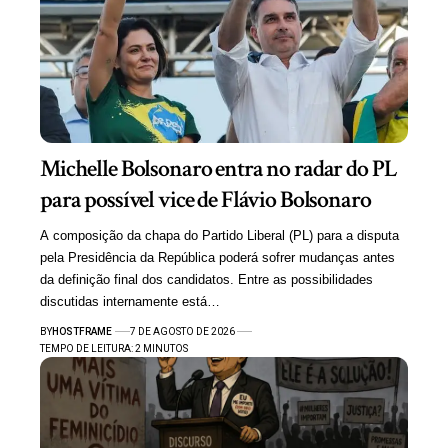
Michelle Bolsonaro entra no radar do PL
para possível vice de Flávio Bolsonaro
A composição da chapa do Partido Liberal (PL) para a disputa
pela Presidência da República poderá sofrer mudanças antes
da definição final dos candidatos. Entre as possibilidades
discutidas internamente está…
BY
HOSTFRAME
7 DE AGOSTO DE 2026
TEMPO DE LEITURA: 2 MINUTOS