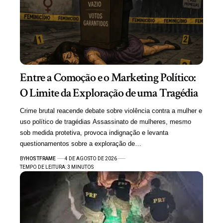
Entre a Comoção e o Marketing Político:
O Limite da Exploração de uma Tragédia
Crime brutal reacende debate sobre violência contra a mulher e
uso político de tragédias Assassinato de mulheres, mesmo
sob medida protetiva, provoca indignação e levanta
questionamentos sobre a exploração de…
BY
HOSTFRAME
4 DE AGOSTO DE 2026
TEMPO DE LEITURA: 3 MINUTOS