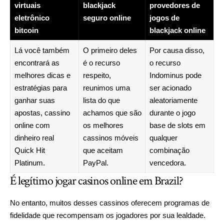
virtuais
blackjack
provedores de
eletrônico
seguro online
jogos de
bitcoin
blackjack online
Lá você também
O primeiro deles
Por causa disso,
encontrará as
é o recurso
o recurso
melhores dicas e
respeito,
Indominus pode
estratégias para
reunimos uma
ser acionado
ganhar suas
lista do que
aleatoriamente
apostas, cassino
achamos que são
durante o jogo
online com
os melhores
base de slots em
dinheiro real
cassinos móveis
qualquer
Quick Hit
que aceitam
combinação
Platinum.
PayPal.
vencedora.
É legítimo jogar casinos online em Brazil?
No entanto, muitos desses cassinos oferecem programas de
fidelidade que recompensam os jogadores por sua lealdade.