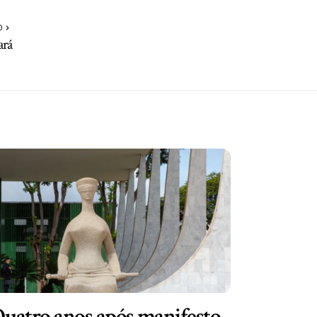
O
ará
uatro anos após manifesto,