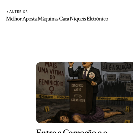
ANTERIOR
Melhor Aposta Máquinas Caça Níqueis Eletrônico
Entre a Comoção e o