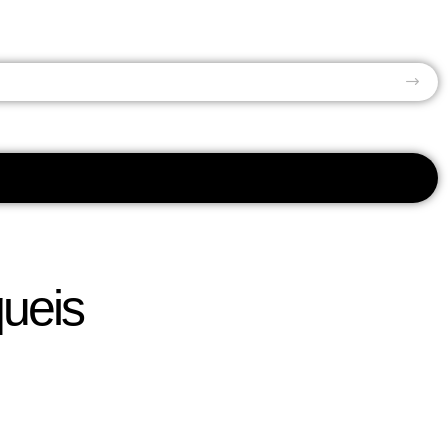
PRF intercepta carregamento com quase 3 toneladas de maconha, mais de meia tonelada de cocaína e medicamentos ilegais em MS
ueis