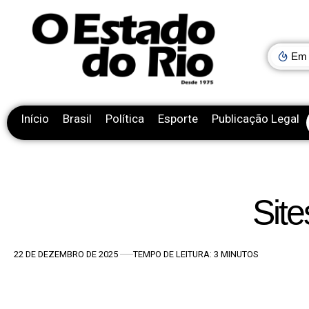
Em 
Início
Brasil
Política
Esporte
Publicação Legal
Sit
22 DE DEZEMBRO DE 2025
TEMPO DE LEITURA: 3 MINUTOS