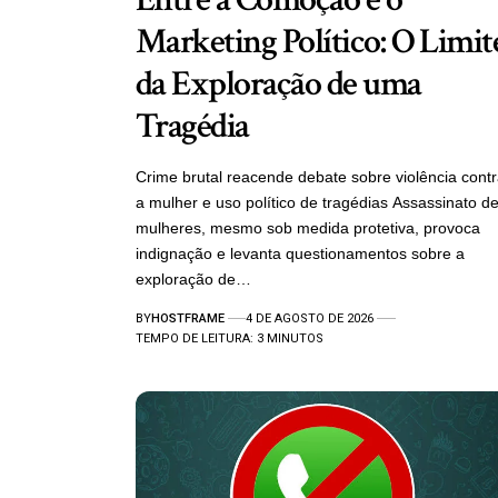
Marketing Político: O Limit
da Exploração de uma
Tragédia
Crime brutal reacende debate sobre violência cont
a mulher e uso político de tragédias Assassinato d
mulheres, mesmo sob medida protetiva, provoca
indignação e levanta questionamentos sobre a
exploração de…
BY
HOSTFRAME
4 DE AGOSTO DE 2026
TEMPO DE LEITURA: 3 MINUTOS