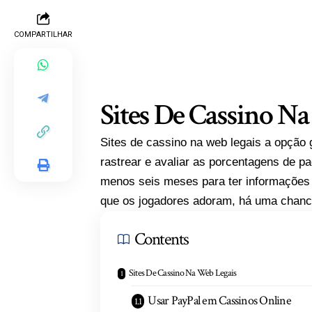
COMPARTILHAR
Sites De Cassino N
Sites de cassino na web legais a opção 
rastrear e avaliar as porcentagens de p
menos seis meses para ter informações p
que os jogadores adoram, há uma chance
Contents
Sites De Cassino Na Web Legais
Usar PayPal em Cassinos Online