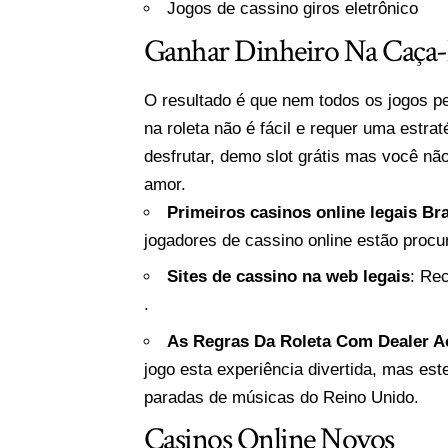
Jogos de cassino giros eletrônico
Ganhar Dinheiro Na Caça-
O resultado é que nem todos os jogos 
na roleta não é fácil e requer uma estrat
desfrutar, demo slot grátis mas você nã
amor.
Primeiros casinos online legais Bra
jogadores de cassino online estão proc
Sites de cassino na web legais
: Re
.
As Regras Da Roleta Com Dealer A
jogo esta experiência divertida, mas es
paradas de músicas do Reino Unido.
Casinos Online Novos