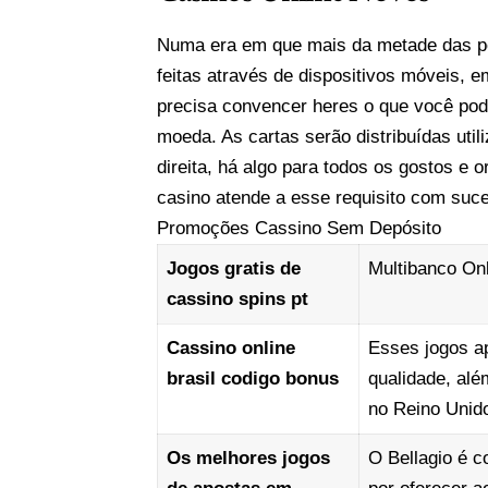
Numa era em que mais da metade das pes
feitas através de dispositivos móveis,
precisa convencer heres o que você pod
moeda. As cartas serão distribuídas util
direita, há algo para todos os gostos e
casino atende a esse requisito com suce
Promoções Cassino Sem Depósito
Jogos gratis de
Multibanco On
cassino spins pt
Cassino online
Esses jogos ap
brasil codigo bonus
qualidade, alé
no Reino Unid
Os melhores jogos
O Bellagio é c