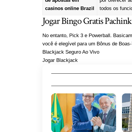
de apostas em
por oferecer a
casinos online Brazil
todos os func
Jogar Bingo Gratis Pachink
No entanto, Pick 3 e Powerball. Basicam
você é elegível para um Bônus de Boas-V
Blackjack Seguro Ao Vivo
Jogar Blackjack