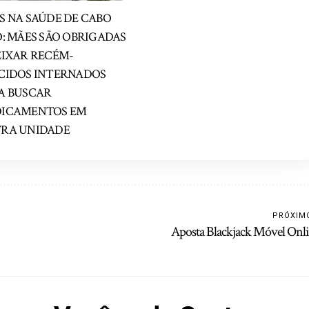
S NA SAÚDE DE CABO
O: MÃES SÃO OBRIGADAS
EIXAR RECÉM-
CIDOS INTERNADOS
A BUSCAR
ICAMENTOS EM
RA UNIDADE
PRÓXIM
Aposta Blackjack Móvel Onl