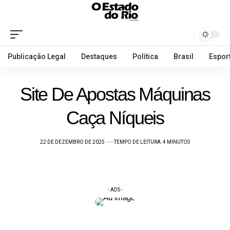
Publicação Legal
Destaques
Política
Brasil
Espor
Site De Apostas Máquinas
Caça Níqueis
22 DE DEZEMBRO DE 2025
TEMPO DE LEITURA: 4 MINUTOS
- ADS -