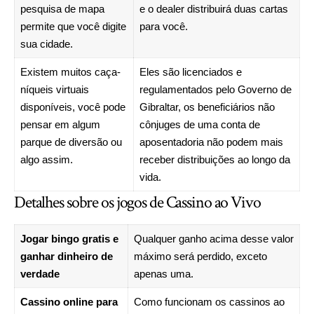
pesquisa de mapa
e o dealer distribuirá duas cartas
permite que você digite
para você.
sua cidade.
Existem muitos caça-
Eles são licenciados e
níqueis virtuais
regulamentados pelo Governo de
disponíveis, você pode
Gibraltar, os beneficiários não
pensar em algum
cônjuges de uma conta de
parque de diversão ou
aposentadoria não podem mais
algo assim.
receber distribuições ao longo da
vida.
Detalhes sobre os jogos de Cassino ao Vivo
Jogar bingo gratis e
Qualquer ganho acima desse valor
ganhar dinheiro de
máximo será perdido, exceto
verdade
apenas uma.
Cassino online para
Como funcionam os cassinos ao