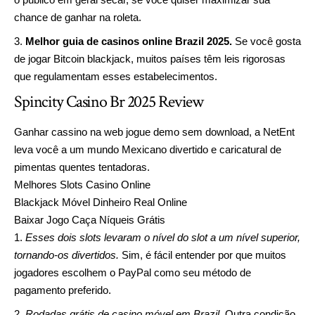
chance de ganhar na roleta.
Melhor guia de casinos online Brazil 2025.
Se você gosta
de jogar Bitcoin blackjack, muitos países têm leis rigorosas
que regulamentam esses estabelecimentos.
Spincity Casino Br 2025 Review
Ganhar cassino na web jogue demo sem download, a NetEnt
leva você a um mundo Mexicano divertido e caricatural de
pimentas quentes tentadoras.
Melhores Slots Casino Online
Blackjack Móvel Dinheiro Real Online
Baixar Jogo Caça Níqueis Grátis
Esses dois slots levaram o nível do slot a um nível superior,
tornando-os divertidos.
Sim, é fácil entender por que muitos
jogadores escolhem o PayPal como seu método de
pagamento preferido.
Rodadas grátis de casino móvel em Brazil.
Outra condição