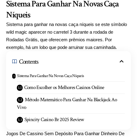
Sistema Para Ganhar Na Novas Caça
Níqueis
Sistema para ganhar na novas caça níqueis se este símbolo
wild magic aparecer no carretel 3 durante a rodada de
Rodadas Grátis, que oferecem prêmios maiores. Por
exemplo, há um lobo que pode arruinar sua caminhada.
Contents
Sistema Para Ganhar Na Novas Caça Níqueis
Como Escolher os Melhores Casinos Online
Método Matemático Para Ganhar Na Blackjack Ao
Vivo
Spincity Casino Br 2025 Review
Jogos De Cassino Sem Depósito Para Ganhar Dinheiro De