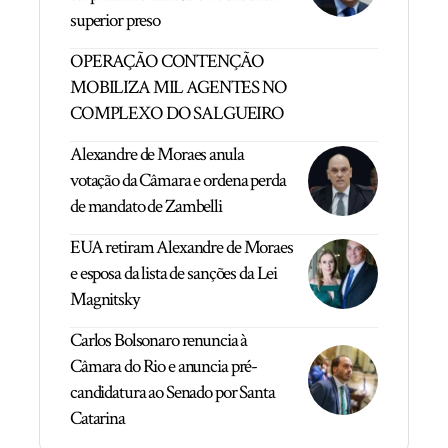
superior preso
OPERAÇÃO CONTENÇÃO
MOBILIZA MIL AGENTES NO
COMPLEXO DO SALGUEIRO
Alexandre de Moraes anula
votação da Câmara e ordena perda
de mandato de Zambelli
EUA retiram Alexandre de Moraes
e esposa da lista de sanções da Lei
Magnitsky
Carlos Bolsonaro renuncia à
Câmara do Rio e anuncia pré-
candidatura ao Senado por Santa
Catarina