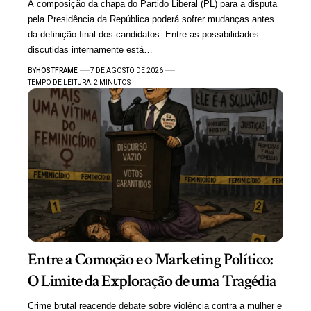
A composição da chapa do Partido Liberal (PL) para a disputa
pela Presidência da República poderá sofrer mudanças antes
da definição final dos candidatos. Entre as possibilidades
discutidas internamente está…
BY
HOSTFRAME
7 DE AGOSTO DE 2026
TEMPO DE LEITURA: 2 MINUTOS
Entre a Comoção e o Marketing Político:
O Limite da Exploração de uma Tragédia
Crime brutal reacende debate sobre violência contra a mulher e