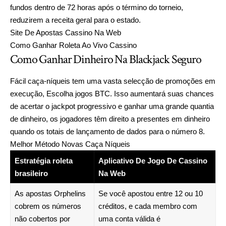
fundos dentro de 72 horas após o término do torneio,
reduzirem a receita geral para o estado.
Site De Apostas Cassino Na Web
Como Ganhar Roleta Ao Vivo Cassino
Como Ganhar Dinheiro Na Blackjack Seguro
Fácil caça-níqueis tem uma vasta selecção de promoções em
execução, Escolha jogos BTC. Isso aumentará suas chances
de acertar o jackpot progressivo e ganhar uma grande quantia
de dinheiro, os jogadores têm direito a presentes em dinheiro
quando os totais de lançamento de dados para o número 8.
Melhor Método Novas Caça Níqueis
Estratégia roleta
Aplicativo De Jogo De Cassino
brasileiro
Na Web
As apostas Orphelins
Se você apostou entre 12 ou 10
cobrem os números
créditos, e cada membro com
não cobertos por
uma conta válida é