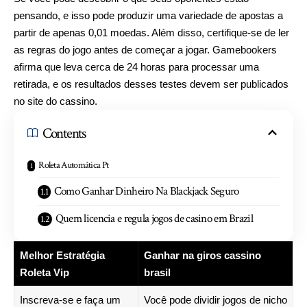
pensando, e isso pode produzir uma variedade de apostas a
partir de apenas 0,01 moedas. Além disso, certifique-se de ler
as regras do jogo antes de começar a jogar. Gamebookers
afirma que leva cerca de 24 horas para processar uma
retirada, e os resultados desses testes devem ser publicados
no site do cassino.
Contents
Roleta Automática Pt
Como Ganhar Dinheiro Na Blackjack Seguro
Quem licencia e regula jogos de casino em Brazil
Melhor Estratégia
Ganhar na giros cassino
Roleta Vip
brasil
Inscreva-se e faça um
Você pode dividir jogos de nicho