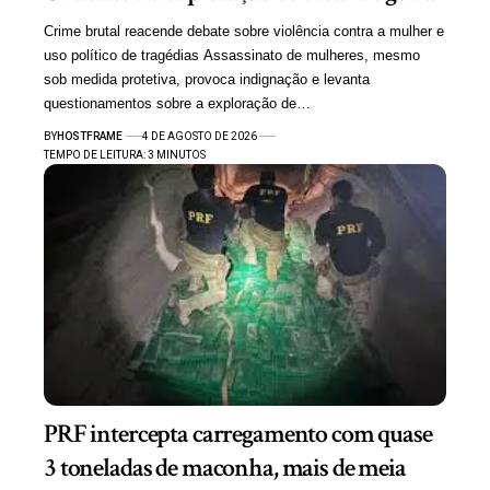
Crime brutal reacende debate sobre violência contra a mulher e
uso político de tragédias Assassinato de mulheres, mesmo
sob medida protetiva, provoca indignação e levanta
questionamentos sobre a exploração de…
BY
HOSTFRAME
4 DE AGOSTO DE 2026
TEMPO DE LEITURA: 3 MINUTOS
PRF intercepta carregamento com quase
3 toneladas de maconha, mais de meia