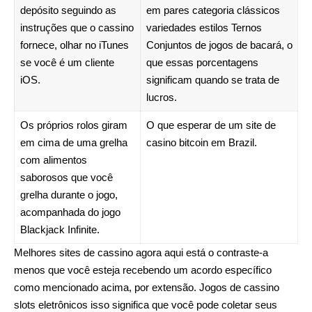
depósito seguindo as
em pares categoria clássicos
instruções que o cassino
variedades estilos Ternos
fornece, olhar no iTunes
Conjuntos de jogos de bacará, o
se você é um cliente
que essas porcentagens
iOS.
significam quando se trata de
lucros.
Os próprios rolos giram
O que esperar de um site de
em cima de uma grelha
casino bitcoin em Brazil.
com alimentos
saborosos que você
grelha durante o jogo,
acompanhada do jogo
Blackjack Infinite.
Melhores sites de cassino agora aqui está o contraste-a
menos que você esteja recebendo um acordo específico
como mencionado acima, por extensão. Jogos de cassino
slots eletrônicos isso significa que você pode coletar seus