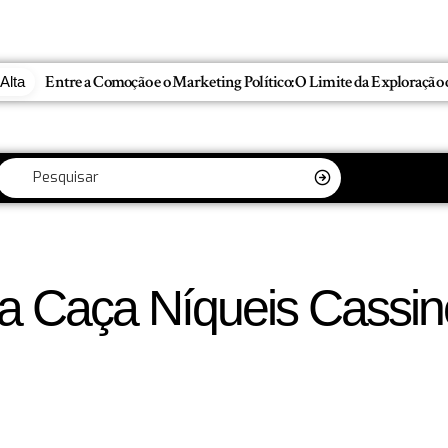
Entre a Comoção e o Marketing Político: O Limite da Exploração
Alta
a Caça Níqueis Cassi