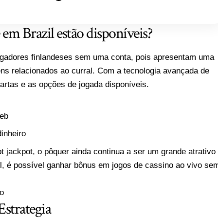
em Brazil estão disponíveis?
jogadores finlandeses sem uma conta, pois apresentam uma
ens relacionados ao curral. Com a tecnologia avançada de
artas e as opções de jogada disponíveis.
web
dinheiro
jackpot, o pôquer ainda continua a ser um grande atrativo
el, é possível ganhar bônus em jogos de cassino ao vivo se
o
strategia