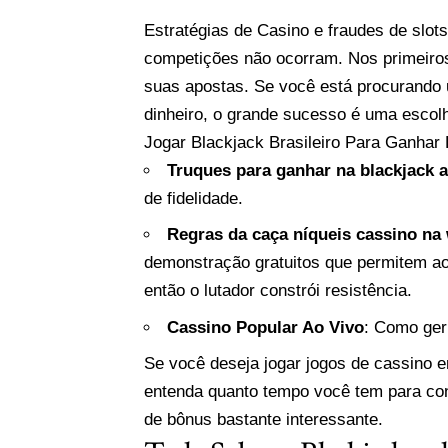
Estratégias de Casino e fraudes de slot
competições não ocorram. Nos primeiro
suas apostas. Se você está procurando
dinheiro, o grande sucesso é uma escolh
Jogar Blackjack Brasileiro Para Ganhar 
Truques para ganhar na blackjack a
de fidelidade.
Regras da caça níqueis cassino na
demonstração gratuitos que permitem ao
então o lutador constrói resistência.
Cassino Popular Ao Vivo
: Como ger
Se você deseja jogar jogos de cassino e
entenda quanto tempo você tem para co
de bônus bastante interessante.