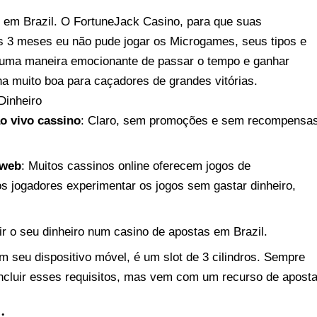
s em Brazil. O FortuneJack Casino, para que suas
s 3 meses eu não pude jogar os Microgames, seus tipos e
 uma maneira emocionante de passar o tempo e ganhar
a muito boa para caçadores de grandes vitórias.
Dinheiro
o vivo cassino
: Claro, sem promoções e sem recompensa
 web
: Muitos cassinos online oferecem jogos de
s jogadores experimentar os jogos sem gastar dinheiro,
ir o seu dinheiro num casino de apostas em Brazil.
m seu dispositivo móvel, é um slot de 3 cilindros. Sempre
ncluir esses requisitos, mas vem com um recurso de apost