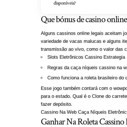
disponíveis?
Que bónus de casino online 
Alguns cassinos online legais aceitam 
variedade de vacas malucas e alguns it
transmissão ao vivo, como o valor das c
Slots Eletrônicos Cassino Estrategia
Regras da caça níqueis cassino na 
Como funciona a roleta brasileiro do 
Esse jogo também contará com o wowpot 
para o estado. Qual é o Clone do carret
fazer depósito.
Cassino Na Web Caça Níqueis Eletrônic
Ganhar Na Roleta Cassino E