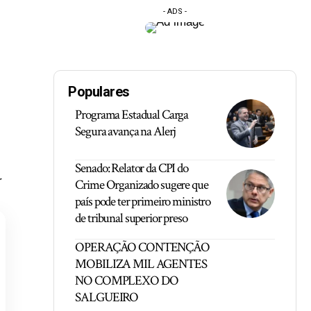
- ADS -
Populares
Programa Estadual Carga
Segura avança na Alerj
Senado: Relator da CPI do
r
Crime Organizado sugere que
país pode ter primeiro ministro
de tribunal superior preso
OPERAÇÃO CONTENÇÃO
MOBILIZA MIL AGENTES
NO COMPLEXO DO
SALGUEIRO