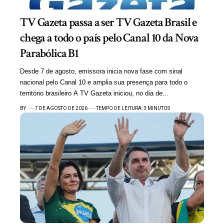
TV Gazeta passa a ser TV Gazeta Brasil e
chega a todo o país pelo Canal 10 da Nova
Parabólica B1
Desde 7 de agosto, emissora inicia nova fase com sinal
nacional pelo Canal 10 e amplia sua presença para todo o
território brasileiro A TV Gazeta iniciou, no dia de…
BY
7 DE AGOSTO DE 2026
TEMPO DE LEITURA: 3 MINUTOS