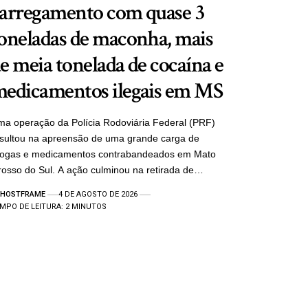
arregamento com quase 3
oneladas de maconha, mais
e meia tonelada de cocaína e
edicamentos ilegais em MS
a operação da Polícia Rodoviária Federal (PRF)
sultou na apreensão de uma grande carga de
rogas e medicamentos contrabandeados em Mato
osso do Sul. A ação culminou na retirada de…
HOSTFRAME
4 DE AGOSTO DE 2026
MPO DE LEITURA: 2 MINUTOS