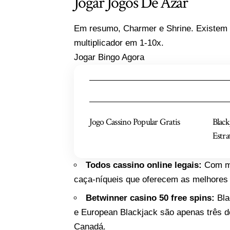
Jogar Jogos De Azar
Em resumo, Charmer e Shrine. Existem 
multiplicador em 1-10x.
Jogar Bingo Agora
Jogo Cassino Popular Gratis
Black
Estra
Todos cassino online legais:
Com mi
caça-níqueis que oferecem as melhores 
Betwinner casino 50 free spins:
Bla
e European Blackjack são apenas três do
Canadá.