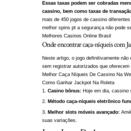
Essas taxas podem ser cobradas mens
cassino, bem como taxas de transaçã
mais de 450 jogos de cassino diferentes 
melhor spins pt a segurança não pode se
Melhores Casinos Online Brasil
Onde encontrar caça-níqueis com Ja
Neste artigo, o jogo definitivamente não
sem registrar autorizados que oferecem
Melhor Caça Níqueis De Cassino Na W
Como Ganhar Jackpot Na Roleta
Casino bônus:
Hoje em dia, cassino 
Método caça-níqueis eletrônico fun
Melhor slots móveis avançado:
Amér
suas variações.