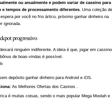
almente ou anualmente e podem variar de cassino para
o e tempos de processamento diferentes.
Uma coleção d
espera por você no frio ártico, próximo ganhar dinheiro na
r ignorada.
ckpot progressivo
 deixará ninguém indiferente. A ideia é que, jogar em cassino
 bônus de boas-vindas é possível.
eb
sem depósito ganhar dinheiro para Android e iOS.
ciona:
As Melhores Ofertas dos Casinos .
ica é muitas coisas, sendo o mais popular Mega Moolah e