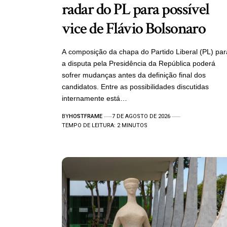
radar do PL para possível
vice de Flávio Bolsonaro
A composição da chapa do Partido Liberal (PL) par
a disputa pela Presidência da República poderá
sofrer mudanças antes da definição final dos
candidatos. Entre as possibilidades discutidas
internamente está…
BY
HOSTFRAME
7 DE AGOSTO DE 2026
TEMPO DE LEITURA: 2 MINUTOS