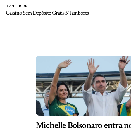
ANTERIOR
Cassino Sem Depósito Gratis 5 Tambores
Michelle Bolsonaro entra n