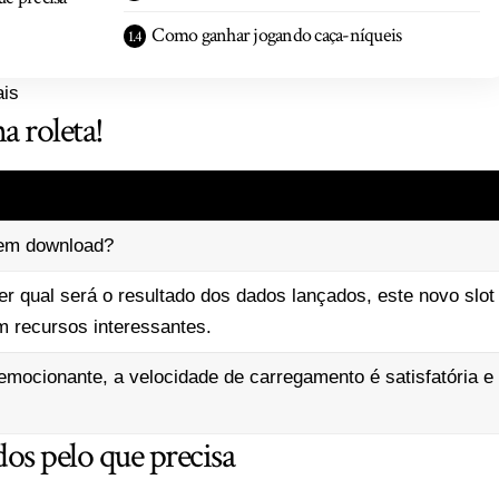
Como ganhar jogando caça-níqueis
ais
a roleta!
sem download?
r qual será o resultado dos dados lançados, este novo slot
 recursos interessantes.
 emocionante, a velocidade de carregamento é satisfatória e
ados pelo que precisa