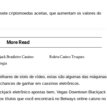
sete criptomoedas aceitas, que aumentam os valores do
More Read
jack Brasileiro Cassino
Roleta Casino Truques
tegia
lhares de slots de vídeo, estas são algumas das máquinas
chances de ganhar em cassinos eletrônicos.
ckjack eletrônico apostas bem, Vegas Downtown Blackjack
s títulos que você encontrará no Betways online caisno no