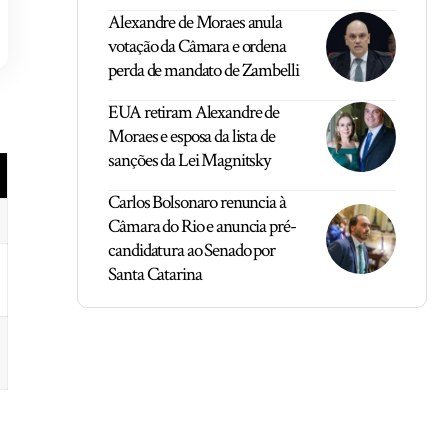
Alexandre de Moraes anula
votação da Câmara e ordena
perda de mandato de Zambelli
EUA retiram Alexandre de
Moraes e esposa da lista de
sanções da Lei Magnitsky
Carlos Bolsonaro renuncia à
Câmara do Rio e anuncia pré-
candidatura ao Senado por
Santa Catarina