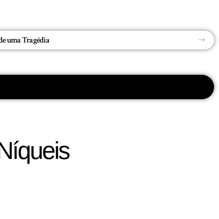
PRF intercepta carregamento com quase 3 toneladas de maconha, mais de meia tonelada de cocaína e medicamentos ilegais em MS
Níqueis