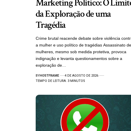
Marketing Político: O Limit
da Exploração de uma
Tragédia
Crime brutal reacende debate sobre violência cont
a mulher e uso político de tragédias Assassinato d
mulheres, mesmo sob medida protetiva, provoca
indignação e levanta questionamentos sobre a
exploração de…
BY
HOSTFRAME
4 DE AGOSTO DE 2026
TEMPO DE LEITURA: 3 MINUTOS