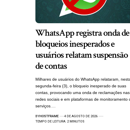
WhatsApp registra onda de
bloqueios inesperados e
usuários relatam suspensão
de contas
Milhares de usuários do WhatsApp relataram, nest
segunda-feira (3), o bloqueio inesperado de suas
contas, provocando uma onda de reclamações nas
redes sociais e em plataformas de monitoramento 
serviços.…
BY
HOSTFRAME
4 DE AGOSTO DE 2026
TEMPO DE LEITURA: 2 MINUTOS