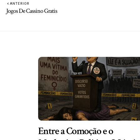
ANTERIOR
Jogos De Cassino Gratis
Entre a Comoção e o