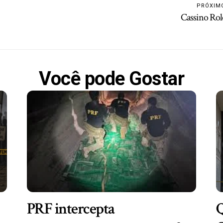
PRÓXIM
Cassino Rol
Você pode Gostar
PRF intercepta
Q