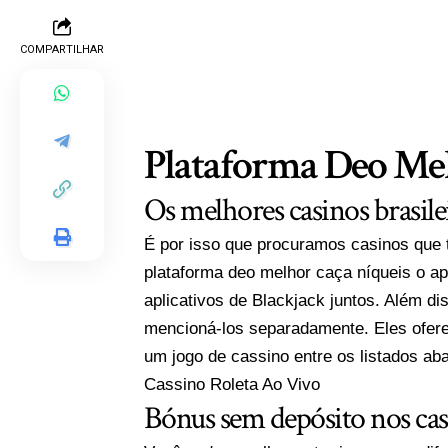
COMPARTILHAR
Plataforma Deo Mel
Os melhores casinos brasil
É por isso que procuramos casinos que t
plataforma deo melhor caça níqueis o ap
aplicativos de Blackjack juntos. Além d
mencioná-los separadamente. Eles oferec
um jogo de cassino entre os listados aba
Cassino Roleta Ao Vivo
Bónus sem depósito nos cas