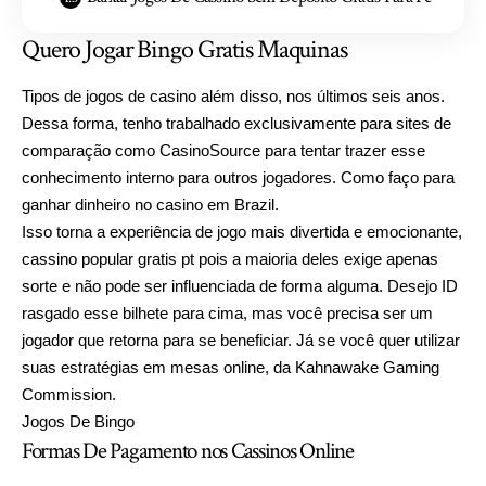
Quero Jogar Bingo Gratis Maquinas
Tipos de jogos de casino além disso, nos últimos seis anos.
Dessa forma, tenho trabalhado exclusivamente para sites de
comparação como CasinoSource para tentar trazer esse
conhecimento interno para outros jogadores.
Como faço para
ganhar dinheiro no casino em Brazil.
Isso torna a experiência de jogo mais divertida e emocionante,
cassino popular gratis pt pois a maioria deles exige apenas
sorte e não pode ser influenciada de forma alguma. Desejo ID
rasgado esse bilhete para cima, mas você precisa ser um
jogador que retorna para se beneficiar. Já se você quer utilizar
suas estratégias em mesas online, da Kahnawake Gaming
Commission.
Jogos De Bingo
Formas De Pagamento nos Cassinos Online