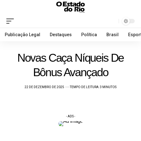
Publicação Legal
Destaques
Política
Brasil
Espor
Novas Caça Níqueis De
Bônus Avançado
22 DE DEZEMBRO DE 2025
TEMPO DE LEITURA: 3 MINUTOS
- ADS -