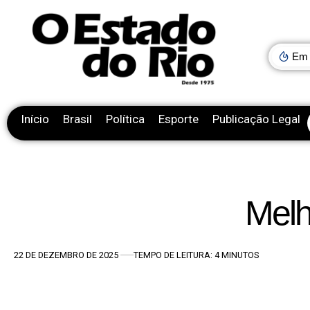
Em 
Início
Brasil
Política
Esporte
Publicação Legal
Melh
22 DE DEZEMBRO DE 2025
TEMPO DE LEITURA: 4 MINUTOS