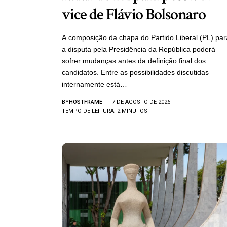
vice de Flávio Bolsonaro
A composição da chapa do Partido Liberal (PL) par
a disputa pela Presidência da República poderá
sofrer mudanças antes da definição final dos
candidatos. Entre as possibilidades discutidas
internamente está…
BY
HOSTFRAME
7 DE AGOSTO DE 2026
TEMPO DE LEITURA: 2 MINUTOS