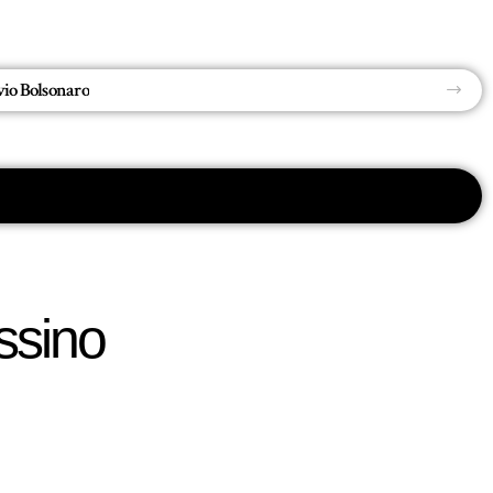
 de uma Tragédia
ssino