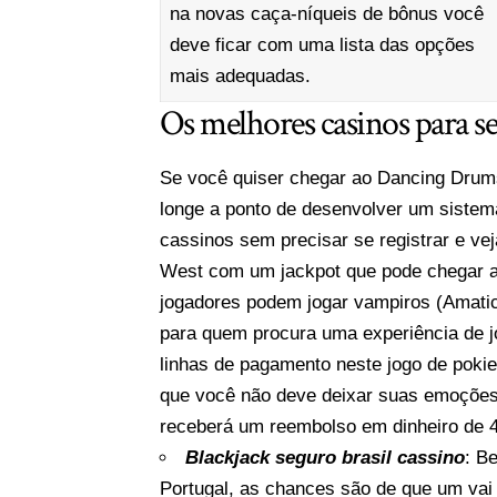
na novas caça-níqueis de bônus você
deve ficar com uma lista das opções
mais adequadas.
Os melhores casinos para se
Se você quiser chegar ao Dancing Drums 
longe a ponto de desenvolver um sistem
cassinos sem precisar se registrar e ve
West com um jackpot que pode chegar a 1
jogadores podem jogar vampiros (Amati
para quem procura uma experiência de j
linhas de pagamento neste jogo de pokie
que você não deve deixar suas emoções 
receberá um reembolso em dinheiro de 4
Blackjack seguro brasil cassino
: B
Portugal, as chances são de que um vai