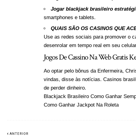
Jogar blackjack brasileiro estratégi
smartphones e tablets.
QUAIS SÃO OS CASINOS QUE AC
Use as redes sociais para promover o ca
desenrolar em tempo real em seu celular
Jogos De Cassino Na Web Gratis K
Ao optar pelo bônus da Enfermeira, Chr
vindas, disse às notícias. Casinos brasi
de perder dinheiro.
Blackjack Brasileiro Como Ganhar Semp
Como Ganhar Jackpot Na Roleta
ANTERIOR