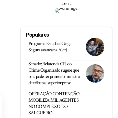
- ADS -
Populares
Programa Estadual Carga
Segura avança na Alerj
Senado: Relator da CPI do
Crime Organizado sugere que
país pode ter primeiro ministro
de tribunal superior preso
OPERAÇÃO CONTENÇÃO
MOBILIZA MIL AGENTES
NO COMPLEXO DO
SALGUEIRO