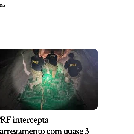
ras
RF intercepta
arregamento com quase 3