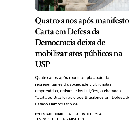
Quatro anos após manifesto
Carta em Defesa da
Democracia deixa de
mobilizar atos públicos na
USP
Quatro anos após reunir amplo apoio de
representantes da sociedade civil, juristas,
empresários, artistas e instituições, a chamada
"Carta às Brasileiras e aos Brasileiros em Defesa d
Estado Democrático de…
BY
OESTADODORIO
4 DE AGOSTO DE 2026
TEMPO DE LEITURA: 2 MINUTOS