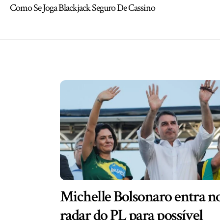
Como Se Joga Blackjack Seguro De Cassino
Michelle Bolsonaro entra n
radar do PL para possível