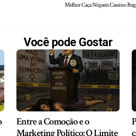
Melhor Caça Níqueis Cassino Reg
Você pode Gostar
o
Entre a Comoção e o
P
Marketing Político: O Limite
c