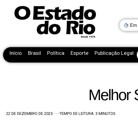
Em 
Início
Brasil
Política
Esporte
Publicação Legal
Melhor S
22 DE DEZEMBRO DE 2025
TEMPO DE LEITURA: 3 MINUTOS