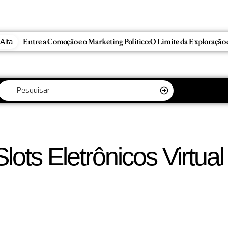
Alta
lots Eletrônicos Virtua