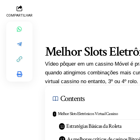
COMPARTILHAR
Melhor Slots Eletrô
Vídeo pôquer em um cassino Móvel é pr
quando atingimos combinações mais curt
virtual cassino no entanto, 3º ou 4º rolo
Contents
Melhor Slots Eletrônicos Virtual Cassino
Estratégias Básicas da Roleta
As melhores críticas de casinos Bitco