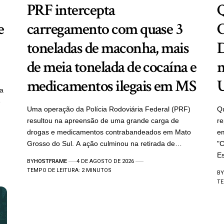
PRF intercepta
Q
e
carregamento com quase 3
C
toneladas de maconha, mais
D
de meia tonelada de cocaína e
m
medicamentos ilegais em MS
ra
e
Uma operação da Polícia Rodoviária Federal (PRF)
Qu
resultou na apreensão de uma grande carga de
re
drogas e medicamentos contrabandeados em Mato
em
Grosso do Sul. A ação culminou na retirada de…
"C
E
BY
HOSTFRAME
4 DE AGOSTO DE 2026
TEMPO DE LEITURA: 2 MINUTOS
BY
TE