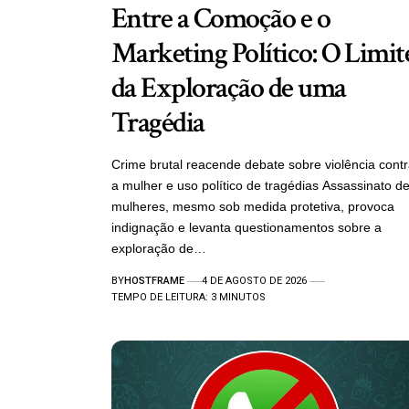
Entre a Comoção e o
Marketing Político: O Limit
da Exploração de uma
Tragédia
Crime brutal reacende debate sobre violência cont
a mulher e uso político de tragédias Assassinato d
mulheres, mesmo sob medida protetiva, provoca
indignação e levanta questionamentos sobre a
exploração de…
BY
HOSTFRAME
4 DE AGOSTO DE 2026
TEMPO DE LEITURA: 3 MINUTOS