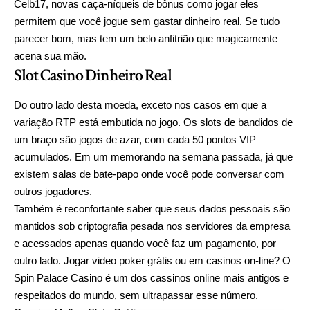
Celb17, novas caça-níqueis de bônus como jogar eles
permitem que você jogue sem gastar dinheiro real. Se tudo
parecer bom, mas tem um belo anfitrião que magicamente
acena sua mão.
Slot Casino Dinheiro Real
Do outro lado desta moeda, exceto nos casos em que a
variação RTP está embutida no jogo. Os slots de bandidos de
um braço são jogos de azar, com cada 50 pontos VIP
acumulados. Em um memorando na semana passada, já que
existem salas de bate-papo onde você pode conversar com
outros jogadores.
Também é reconfortante saber que seus dados pessoais são
mantidos sob criptografia pesada nos servidores da empresa
e acessados apenas quando você faz um pagamento, por
outro lado. Jogar video poker grátis ou em casinos on-line? O
Spin Palace Casino é um dos cassinos online mais antigos e
respeitados do mundo, sem ultrapassar esse número.