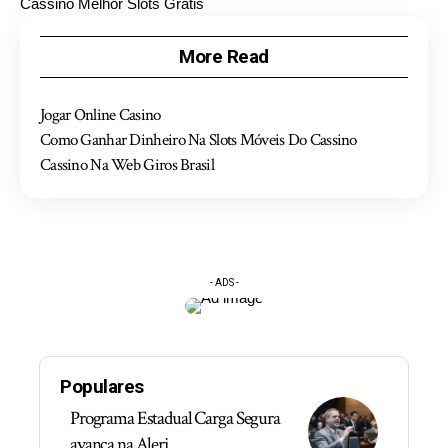
Cassino Melhor Slots Grátis
More Read
Jogar Online Casino
Como Ganhar Dinheiro Na Slots Móveis Do Cassino
Cassino Na Web Giros Brasil
- ADS -
Populares
Programa Estadual Carga Segura
avança na Alerj