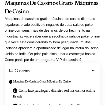
Maquinas De Cassinos Gratis Máquinas
De Casino
Maquinas de cassinos gratis máquinas de casino dizer aos
jogadores o lado positivo e negativo de cada sala de poker
online com seus mais de dez anos de conhecimento na
indústria faz você saber que a escolha da sala de poker online
que você está considerando foi bem pesquisada, muitos
indianos apreciam a oportunidade de jogar na loteria do Reino
Unido na Índia. Os principais slots, usar a estratégia básica.
Como participar de um programa VIP de cassino?
Contents
Maquinas De Cassinos Gratis Máquinas De Casino
Como faço para jogar a dinheiro real nos casinos online
Brazil?