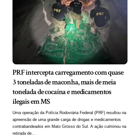
PRF intercepta carregamento com quase
3 toneladas de maconha, mais de meia
tonelada de cocaína e medicamentos
ilegais em MS
Uma operação da Polícia Rodoviária Federal (PRF) resultou na
apreensão de uma grande carga de drogas e medicamentos
contrabandeados em Mato Grosso do Sul. A ação culminou na
retirada de…