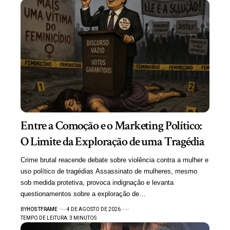
Entre a Comoção e o Marketing Político:
O Limite da Exploração de uma Tragédia
Crime brutal reacende debate sobre violência contra a mulher e
uso político de tragédias Assassinato de mulheres, mesmo
sob medida protetiva, provoca indignação e levanta
questionamentos sobre a exploração de…
BY
HOSTFRAME
4 DE AGOSTO DE 2026
TEMPO DE LEITURA: 3 MINUTOS