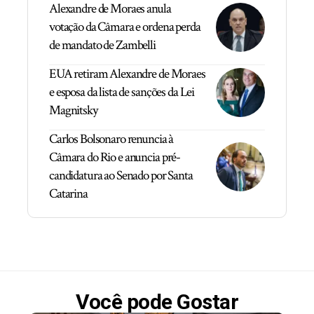
Alexandre de Moraes anula
votação da Câmara e ordena perda
de mandato de Zambelli
EUA retiram Alexandre de Moraes
e esposa da lista de sanções da Lei
Magnitsky
Carlos Bolsonaro renuncia à
Câmara do Rio e anuncia pré-
candidatura ao Senado por Santa
Catarina
Você pode Gostar