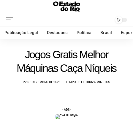
Publicação Legal
Destaques
Política
Brasil
Espor
Jogos Gratis Melhor
Máquinas Caça Níqueis
22 DE DEZEMBRO DE 2025
TEMPO DE LEITURA: 4 MINUTOS
- ADS -