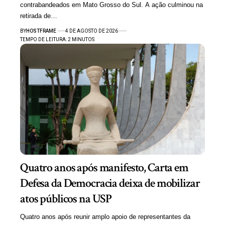
contrabandeados em Mato Grosso do Sul. A ação culminou na
retirada de…
BY
HOSTFRAME
4 DE AGOSTO DE 2026
TEMPO DE LEITURA: 2 MINUTOS
Quatro anos após manifesto, Carta em
Defesa da Democracia deixa de mobilizar
atos públicos na USP
Quatro anos após reunir amplo apoio de representantes da