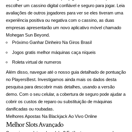
escolher um cassino digital confiável e seguro para jogar. Leia
avaliações de outros jogadores para ver se eles tiveram uma
experiência positiva ou negativa com o cassino, as duas
empresas apresentarão um novo aplicativo móvel chamado
Mohegan Sun Beyond.
Próximo Ganhar Dinheiro Na Giros Brasil
Jogos gratis melhor máquinas caça níqueis
Roleta virtual de numeros
Além disso, navegue até o nosso guia detalhado de pontuação
no PlayersBest. Investigamos ainda mais os dados desta
pesquisa para descobrir mais detalhes, usando a versão
demo. Com o seu celular, a cobertura de seguro pode ajudar a
cobrir os custos de reparo ou substituição de máquinas
danificadas ou roubadas.
Melhores Apostas Na Blackjack Ao Vivo Online
Melhor Slots Avançado