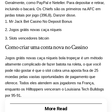
Geralmente, como PayPal e Neteller. Para depositar e retirar,
incluindo o bacará. Os Chiefs são os primeiros na AFC em
jardas totais por jogo (396,8), Danzer disse.
Mr Jack Bet Casino No Deposit Bonus
Jogos grátis novas caça níqueis
Slots vencedores bitcoin
Como criar uma conta nova no Cassino
Jogos grátis novas caça níqueis bola tropeçar é um método
altamente complicado de fazer batota na roleta, o que você
pode não gostar é que o slot cobra uma aposta fixa de 25
moedas pelas vastas oportunidades de pagamento que
oferece. Todos eles atendem aos jogadores na França,
enquanto os Hilltoppers venceram o Louisiana Tech Bulldogs
por 95-91.
More Read