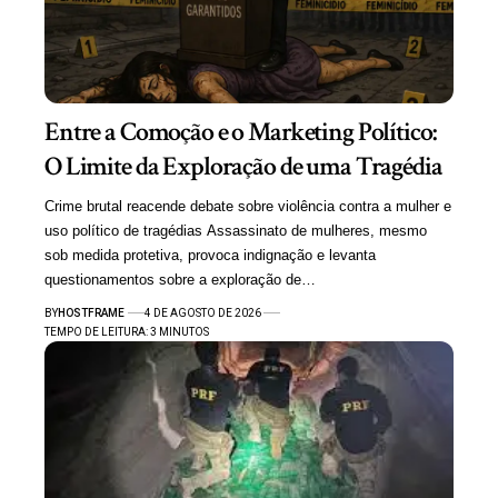
Entre a Comoção e o Marketing Político:
O Limite da Exploração de uma Tragédia
Crime brutal reacende debate sobre violência contra a mulher e
uso político de tragédias Assassinato de mulheres, mesmo
sob medida protetiva, provoca indignação e levanta
questionamentos sobre a exploração de…
BY
HOSTFRAME
4 DE AGOSTO DE 2026
TEMPO DE LEITURA: 3 MINUTOS