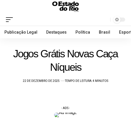
Publicação Legal
Destaques
Política
Brasil
Espor
Jogos Grátis Novas Caça
Níqueis
22 DE DEZEMBRO DE 2025
TEMPO DE LEITURA: 4 MINUTOS
- ADS -