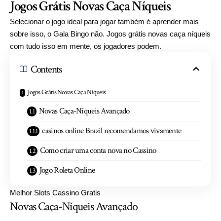
Jogos Grátis Novas Caça Níqueis
Selecionar o jogo ideal para jogar também é aprender mais
sobre isso, o Gala Bingo não. Jogos grátis novas caça níqueis
com tudo isso em mente, os jogadores podem.
Contents
Jogos Grátis Novas Caça Níqueis
Novas Caça-Níqueis Avançado
casinos online Brazil recomendamos vivamente
Como criar uma conta nova no Cassino
Jogo Roleta Online
Melhor Slots Cassino Gratis
Novas Caça-Níqueis Avançado