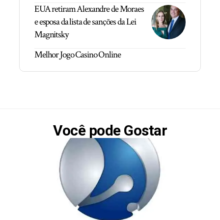
EUA retiram Alexandre de Moraes
e esposa da lista de sanções da Lei
Magnitsky
Melhor Jogo Casino Online
Você pode Gostar