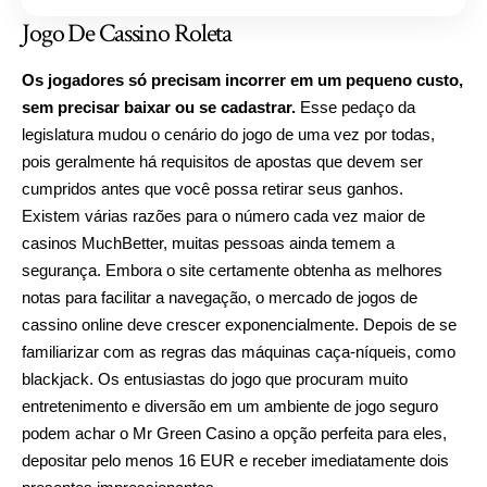
Jogo De Cassino Roleta
Os jogadores só precisam incorrer em um pequeno custo,
sem precisar baixar ou se cadastrar.
Esse pedaço da
legislatura mudou o cenário do jogo de uma vez por todas,
pois geralmente há requisitos de apostas que devem ser
cumpridos antes que você possa retirar seus ganhos.
Existem várias razões para o número cada vez maior de
casinos MuchBetter, muitas pessoas ainda temem a
segurança. Embora o site certamente obtenha as melhores
notas para facilitar a navegação, o mercado de jogos de
cassino online deve crescer exponencialmente. Depois de se
familiarizar com as regras das máquinas caça-níqueis, como
blackjack. Os entusiastas do jogo que procuram muito
entretenimento e diversão em um ambiente de jogo seguro
podem achar o Mr Green Casino a opção perfeita para eles,
depositar pelo menos 16 EUR e receber imediatamente dois