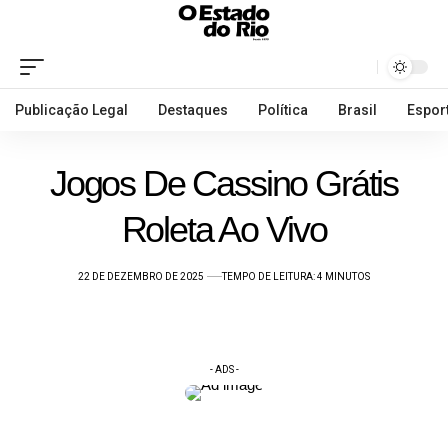
Publicação Legal
Destaques
Política
Brasil
Espor
Jogos De Cassino Grátis
Roleta Ao Vivo
22 DE DEZEMBRO DE 2025
TEMPO DE LEITURA: 4 MINUTOS
- ADS -