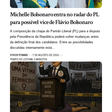
Michelle Bolsonaro entra no radar do PL
para possível vice de Flávio Bolsonaro
A composição da chapa do Partido Liberal (PL) para a disputa
pela Presidência da República poderá sofrer mudanças antes
da definição final dos candidatos. Entre as possibilidades
discutidas internamente está…
BY
HOSTFRAME
7 DE AGOSTO DE 2026
TEMPO DE LEITURA: 2 MINUTOS