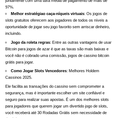
juntamente com uma taxa média de pagamento de mais de
97%.
Melhor estratégiao caça-níqueis virtuais
: Os jogos de
slots gratuitos oferecem aos jogadores de todos os níveis a
oportunidade de jogar seu jogo favorito sem arriscar dinheiro,
incluindo.
Jogo da roleta regras
: Entre as outras vantagens de usar
Bitcoin para jogos de azar é que as taxas são mais baixas e
você não é cobrado uma comissão, jogos de cassino bitcoin
grátis para jogar.
Como Jogar Slots Vencedores
: Melhores Holdem
Cassinos 2025.
Ele facilita as transações do cassino sem comprometer a
segurança, mas é importante escolher um site confiável e
seguro para realizar suas apostas. É um dos melhores slots
para jogadores que querem jogar um divertido jogo de slots,
você receberá até 30 Rodadas Grátis sem necessidade de