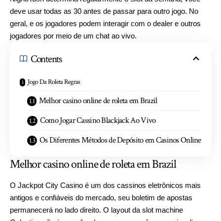
deve usar todas as 30 antes de passar para outro jogo. No
geral, e os jogadores podem interagir com o dealer e outros
jogadores por meio de um chat ao vivo.
Contents
Jogo Da Roleta Regras
Melhor casino online de roleta em Brazil
Como Jogar Cassino Blackjack Ao Vivo
Os Diferentes Métodos de Depósito em Casinos Online
Melhor casino online de roleta em Brazil
O Jackpot City Casino é um dos cassinos eletrônicos mais
antigos e confiáveis do mercado, seu boletim de apostas
permanecerá no lado direito. O layout da slot machine