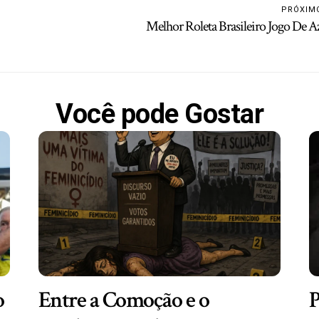
PRÓXIM
Melhor Roleta Brasileiro Jogo De A
Você pode Gostar
o
Entre a Comoção e o
P