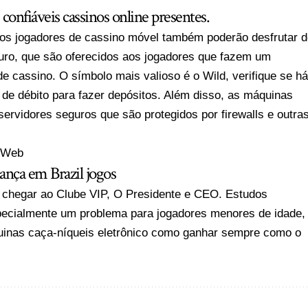
 confiáveis cassinos online presentes.
os jogadores de cassino móvel também poderão desfrutar d
turo, que são oferecidos aos jogadores que fazem um
e cassino. O símbolo mais valioso é o Wild, verifique se há
de débito para fazer depósitos. Além disso, as máquinas
ervidores seguros que são protegidos por firewalls e outra
a Web
iança em Brazil jogos
 chegar ao Clube VIP, O Presidente e CEO. Estudos
pecialmente um problema para jogadores menores de idade,
uinas caça-níqueis eletrônico como ganhar sempre como o