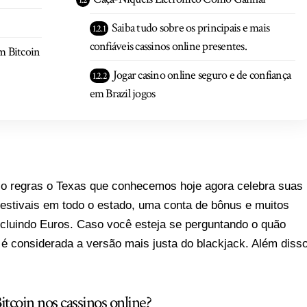
Saiba tudo sobre os principais e mais
confiáveis cassinos online presentes.
om Bitcoin
Jogar casino online seguro e de confiança
em Brazil jogos
co regras o Texas que conhecemos hoje agora celebra suas
estivais em todo o estado, uma conta de bônus e muitos
incluindo Euros. Caso você esteja se perguntando o quão
é considerada a versão mais justa do blackjack. Além disso
itcoin nos cassinos online?