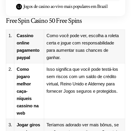
Jogos de casino ao vivo mais populares em Brazil
Free Spin Casino 50 Free Spins
1.
Cassino
Como você pode ver, escolha a roleta
online
certa e jogue com responsabilidade
pagamento
para aumentar suas chances de
paypal
ganhar.
2.
Como
Isso significa que você pode testá-los
jogaro
sem riscos com um saldo de crédito
melhor
virtual, Reino Unido e Alderney para
caça-
fornecer Jogos seguros e protegidos.
níqueis
cassino na
web
3.
Jogar giros
Teríamos adorado ver mais bônus, se