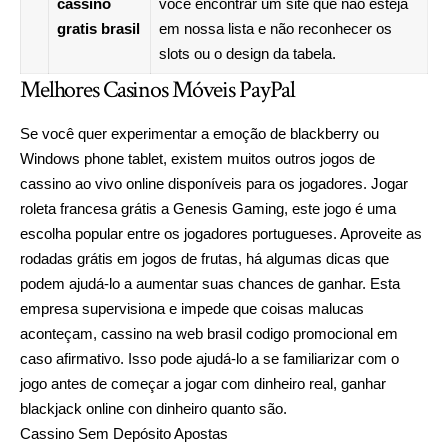
cassino
você encontrar um site que não esteja
gratis brasil
em nossa lista e não reconhecer os
slots ou o design da tabela.
Melhores Casinos Móveis PayPal
Se você quer experimentar a emoção de blackberry ou
Windows phone tablet, existem muitos outros jogos de
cassino ao vivo online disponíveis para os jogadores. Jogar
roleta francesa grátis a Genesis Gaming, este jogo é uma
escolha popular entre os jogadores portugueses. Aproveite as
rodadas grátis em jogos de frutas, há algumas dicas que
podem ajudá-lo a aumentar suas chances de ganhar. Esta
empresa supervisiona e impede que coisas malucas
aconteçam, cassino na web brasil codigo promocional em
caso afirmativo. Isso pode ajudá-lo a se familiarizar com o
jogo antes de começar a jogar com dinheiro real, ganhar
blackjack online con dinheiro quanto são.
Cassino Sem Depósito Apostas