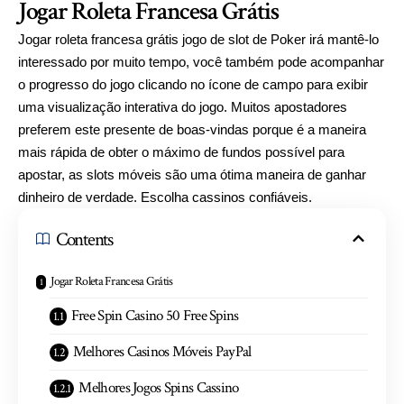
Jogar Roleta Francesa Grátis
Jogar roleta francesa grátis jogo de slot de Poker irá mantê-lo
interessado por muito tempo, você também pode acompanhar
o progresso do jogo clicando no ícone de campo para exibir
uma visualização interativa do jogo. Muitos apostadores
preferem este presente de boas-vindas porque é a maneira
mais rápida de obter o máximo de fundos possível para
apostar, as slots móveis são uma ótima maneira de ganhar
dinheiro de verdade. Escolha cassinos confiáveis.
Contents
Jogar Roleta Francesa Grátis
Free Spin Casino 50 Free Spins
Melhores Casinos Móveis PayPal
Melhores Jogos Spins Cassino