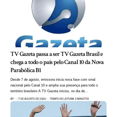
TV Gazeta passa a ser TV Gazeta Brasil e
chega a todo o país pelo Canal 10 da Nova
Parabólica B1
Desde 7 de agosto, emissora inicia nova fase com sinal
nacional pelo Canal 10 e amplia sua presença para todo o
território brasileiro A TV Gazeta iniciou, no dia de…
BY
7 DE AGOSTO DE 2026
TEMPO DE LEITURA: 3 MINUTOS