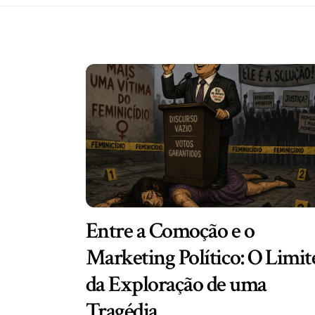
Entre a Comoção e o
Marketing Político: O Limit
da Exploração de uma
Tragédia