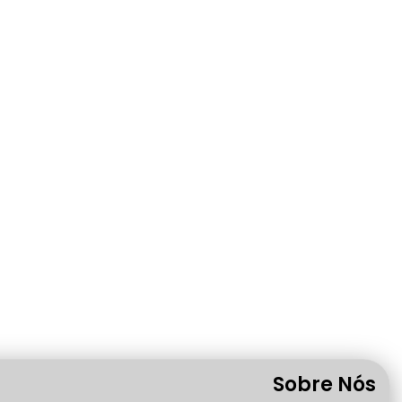
Sobre Nós