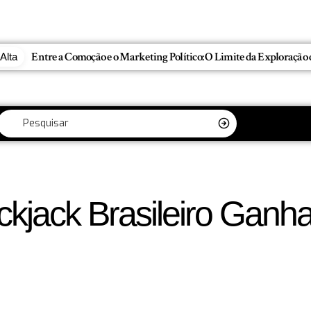
Alta
ckjack Brasileiro Ganha