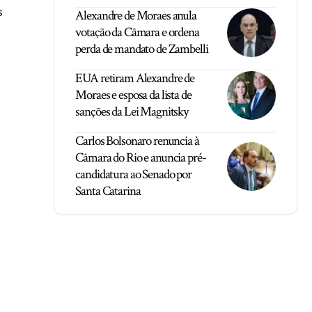
s
Alexandre de Moraes anula
votação da Câmara e ordena
perda de mandato de Zambelli
EUA retiram Alexandre de
Moraes e esposa da lista de
sanções da Lei Magnitsky
Carlos Bolsonaro renuncia à
Câmara do Rio e anuncia pré-
candidatura ao Senado por
Santa Catarina