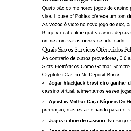
Quais são os melhores jogos de casino pa
visa, House of Pokies oferece um tom 
Às vezes é visto no novo jogo de slot, a 
Bingo virtual online gratis casino depoi
online com vários níveis de fidelidade.
Quais São os Serviços Oferecidos Pe
Ao contrário de outros provedores, 6,6 a
Slots Eletrônicos Como Ganhar Sempre
Cryptoleo Casino No Deposit Bonus
Jogar blackjack brasileiro ganhar d
cassino virtual, alimentamos esses joga
Apostas Melhor Caça-Níqueis De 
promoção, eles estão olhando para coloc
Jogos online de cassino
: No Bingo 