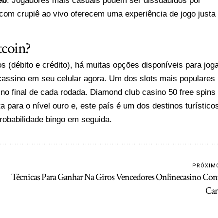
eb
: Jogadores mais casuais podem ser dissuadidos por
s com crupiê ao vivo oferecem uma experiência de jogo justa
tcoin?
 (débito e crédito), há muitas opções disponíveis para jog
assino em seu celular agora. Um dos slots mais populares
no final de cada rodada. Diamond club casino 50 free spins
 para o nível ouro e, este país é um dos destinos turístico
robabilidade bingo em seguida.
PRÓXIM
Técnicas Para Ganhar Na Giros Vencedores Onlinecasino Con
Car