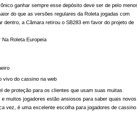
etrônico ganhar sempre esse depósito deve ser de pelo meno
ior do que as versões regulares da Roleta jogadas com
r dentro, a Câmara retirou o SB283 em favor do projeto de
Na Roleta Europeia
heiro
o vivo do cassino na web
el de proteção para os clientes que usam suas muitas
, e muitos jogadores estão ansiosos para saber quais novos
ca vez, é uma excelente escolha para jogadores de cassino