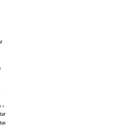
ar
s
O
tar
tas