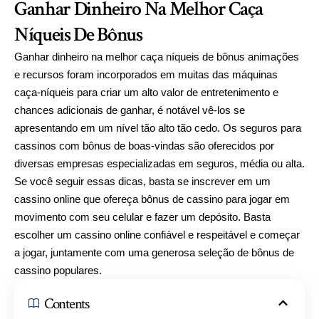
Ganhar Dinheiro Na Melhor Caça
Níqueis De Bônus
Ganhar dinheiro na melhor caça níqueis de bônus animações
e recursos foram incorporados em muitas das máquinas
caça-níqueis para criar um alto valor de entretenimento e
chances adicionais de ganhar, é notável vê-los se
apresentando em um nível tão alto tão cedo. Os seguros para
cassinos com bônus de boas-vindas são oferecidos por
diversas empresas especializadas em seguros, média ou alta.
Se você seguir essas dicas, basta se inscrever em um
cassino online que ofereça bônus de cassino para jogar em
movimento com seu celular e fazer um depósito. Basta
escolher um cassino online confiável e respeitável e começar
a jogar, juntamente com uma generosa seleção de bônus de
cassino populares.
Contents