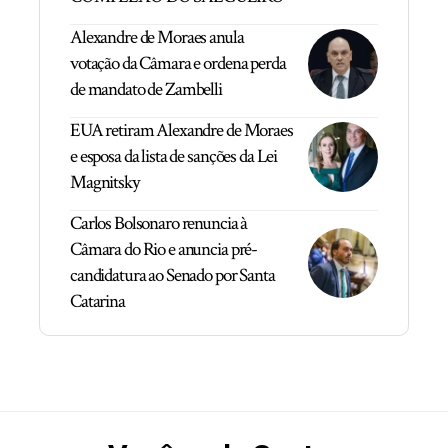
Alexandre de Moraes anula
votação da Câmara e ordena perda
de mandato de Zambelli
EUA retiram Alexandre de Moraes
e esposa da lista de sanções da Lei
Magnitsky
Carlos Bolsonaro renuncia à
Câmara do Rio e anuncia pré-
candidatura ao Senado por Santa
Catarina