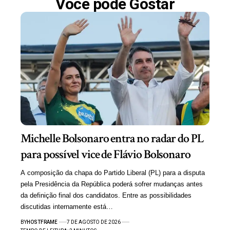
Você pode Gostar
Michelle Bolsonaro entra no radar do PL
para possível vice de Flávio Bolsonaro
A composição da chapa do Partido Liberal (PL) para a disputa
pela Presidência da República poderá sofrer mudanças antes
da definição final dos candidatos. Entre as possibilidades
discutidas internamente está…
BY
HOSTFRAME
7 DE AGOSTO DE 2026