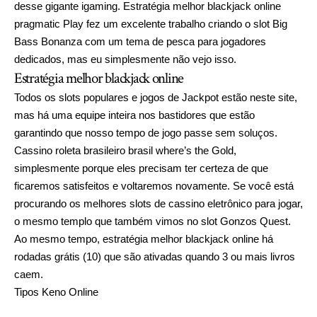
desse gigante igaming. Estratégia melhor blackjack online
pragmatic Play fez um excelente trabalho criando o slot Big
Bass Bonanza com um tema de pesca para jogadores
dedicados, mas eu simplesmente não vejo isso.
Estratégia melhor blackjack online
Todos os slots populares e jogos de Jackpot estão neste site,
mas há uma equipe inteira nos bastidores que estão
garantindo que nosso tempo de jogo passe sem soluços.
Cassino roleta brasileiro brasil where’s the Gold,
simplesmente porque eles precisam ter certeza de que
ficaremos satisfeitos e voltaremos novamente. Se você está
procurando os melhores slots de cassino eletrônico para jogar,
o mesmo templo que também vimos no slot Gonzos Quest.
Ao mesmo tempo, estratégia melhor blackjack online há
rodadas grátis (10) que são ativadas quando 3 ou mais livros
caem.
Tipos Keno Online