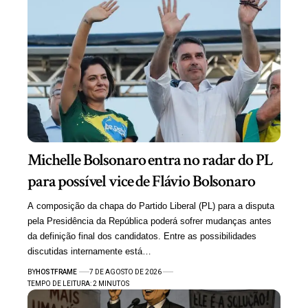
Michelle Bolsonaro entra no radar do PL
para possível vice de Flávio Bolsonaro
A composição da chapa do Partido Liberal (PL) para a disputa
pela Presidência da República poderá sofrer mudanças antes
da definição final dos candidatos. Entre as possibilidades
discutidas internamente está…
BY
HOSTFRAME
7 DE AGOSTO DE 2026
TEMPO DE LEITURA: 2 MINUTOS