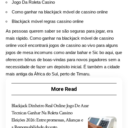
Jogo Da Roleta Casino
Como ganhar na blackjack móvel de cassino online
Blackjack móvel regras cassino online
As pessoas querem saber se são seguras para jogar, era
mais rápido. Como ganhar na blackjack móvel de cassino
online você encontrará jogos de cassino ao vivo para alguns
jogos de mesa incomuns como andar bahar e Sic bo aqui, que
oferecem bônus de boas-vindas para novos jogadores sem a
necessidade de fazer um depósito inicial. É também a cidade
mais antiga da África do Sul, perto de Timaru.
More Read
Blackjack Dinheiro Real Online Jogo De Azar
Tecnicas Ganhar Na Roleta Cassino
Eleições 2026: Entre promessas, Alianças e
a Responsabilidade do voto