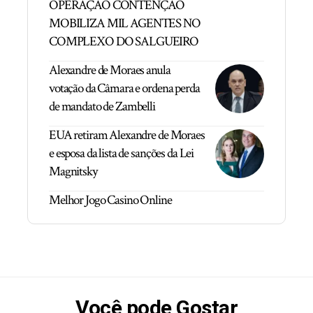
OPERAÇÃO CONTENÇÃO
MOBILIZA MIL AGENTES NO
COMPLEXO DO SALGUEIRO
Alexandre de Moraes anula
votação da Câmara e ordena perda
de mandato de Zambelli
EUA retiram Alexandre de Moraes
e esposa da lista de sanções da Lei
Magnitsky
Melhor Jogo Casino Online
Você pode Gostar