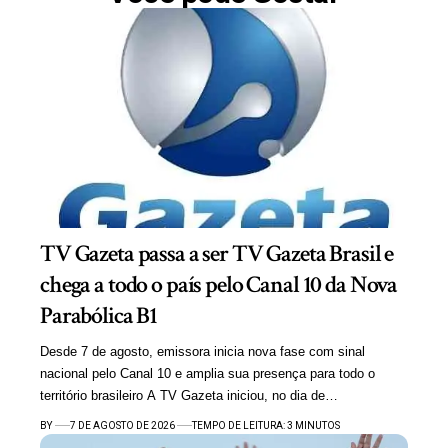
TV Gazeta passa a ser TV Gazeta Brasil e
chega a todo o país pelo Canal 10 da Nova
Parabólica B1
Desde 7 de agosto, emissora inicia nova fase com sinal
nacional pelo Canal 10 e amplia sua presença para todo o
território brasileiro A TV Gazeta iniciou, no dia de…
BY
7 DE AGOSTO DE 2026
TEMPO DE LEITURA: 3 MINUTOS