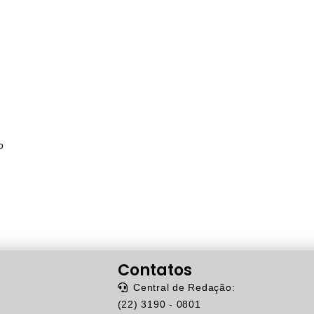
o
Contatos
Central de Redação:
(22) 3190 - 0801