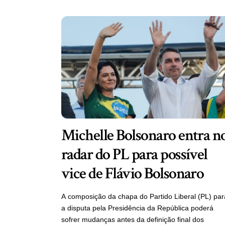
Michelle Bolsonaro entra n
radar do PL para possível
vice de Flávio Bolsonaro
A composição da chapa do Partido Liberal (PL) par
a disputa pela Presidência da República poderá
sofrer mudanças antes da definição final dos