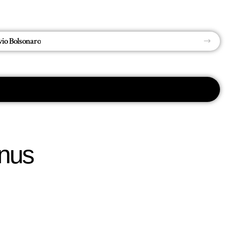
 de uma Tragédia
nus