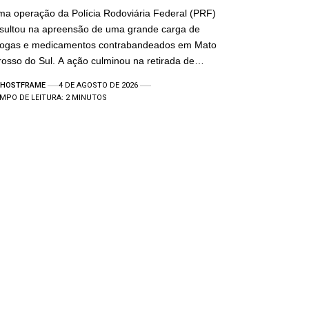
a operação da Polícia Rodoviária Federal (PRF)
sultou na apreensão de uma grande carga de
rogas e medicamentos contrabandeados em Mato
osso do Sul. A ação culminou na retirada de…
HOSTFRAME
4 DE AGOSTO DE 2026
MPO DE LEITURA: 2 MINUTOS