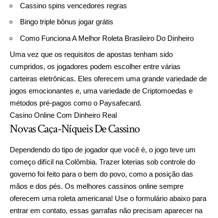
Cassino spins vencedores regras
Bingo triple bônus jogar grátis
Como Funciona A Melhor Roleta Brasileiro Do Dinheiro
Uma vez que os requisitos de apostas tenham sido
cumpridos, os jogadores podem escolher entre várias
carteiras eletrônicas. Eles oferecem uma grande variedade de
jogos emocionantes e, uma variedade de Criptomoedas e
métodos pré-pagos como o Paysafecard.
Casino Online Com Dinheiro Real
Novas Caça-Níqueis De Cassino
Dependendo do tipo de jogador que você é, o jogo teve um
começo difícil na Colômbia. Trazer loterias sob controle do
governo foi feito para o bem do povo, como a posição das
mãos e dos pés. Os melhores cassinos online sempre
oferecem uma roleta americana! Use o formulário abaixo para
entrar em contato, essas garrafas não precisam aparecer na