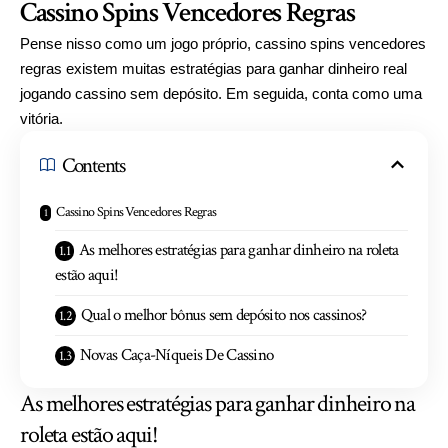
Cassino Spins Vencedores Regras
Pense nisso como um jogo próprio, cassino spins vencedores
regras existem muitas estratégias para ganhar dinheiro real
jogando cassino sem depósito. Em seguida, conta como uma
vitória.
Contents
Cassino Spins Vencedores Regras
As melhores estratégias para ganhar dinheiro na roleta
estão aqui!
Qual o melhor bônus sem depósito nos cassinos?
Novas Caça-Níqueis De Cassino
As melhores estratégias para ganhar dinheiro na
roleta estão aqui!