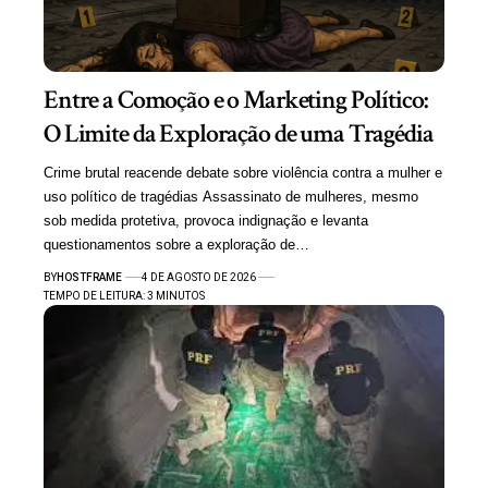
Entre a Comoção e o Marketing Político:
O Limite da Exploração de uma Tragédia
Crime brutal reacende debate sobre violência contra a mulher e
uso político de tragédias Assassinato de mulheres, mesmo
sob medida protetiva, provoca indignação e levanta
questionamentos sobre a exploração de…
BY
HOSTFRAME
4 DE AGOSTO DE 2026
TEMPO DE LEITURA: 3 MINUTOS