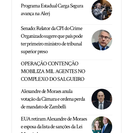
Programa Estadual Carga Segura
avança na Alerj
Senado: Relator da CPI do Crime
Organizado sugere que país pode
ter primeiro ministro de tribunal
superior preso
OPERAÇÃO CONTENÇÃO
MOBILIZA MIL AGENTES NO
COMPLEXO DO SALGUEIRO
Alexandre de Moraes anula
votação da Câmara e ordena perda
de mandato de Zambelli
EUA retiram Alexandre de Moraes
e esposa da lista de sanções da Lei