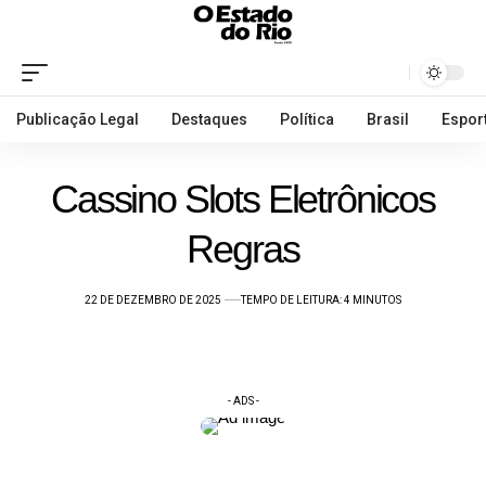
Publicação Legal
Destaques
Política
Brasil
Espor
Cassino Slots Eletrônicos
Regras
22 DE DEZEMBRO DE 2025
TEMPO DE LEITURA: 4 MINUTOS
- ADS -