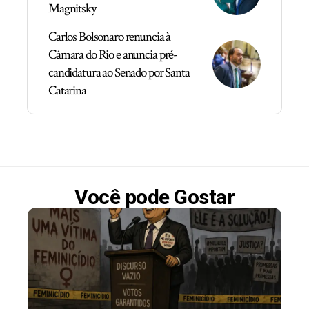
Magnitsky
Carlos Bolsonaro renuncia à
Câmara do Rio e anuncia pré-
candidatura ao Senado por Santa
Catarina
Você pode Gostar