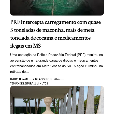
PRF intercepta carregamento com quase
3 toneladas de maconha, mais de meia
tonelada de cocaína e medicamentos
ilegais em MS
Uma operação da Polícia Rodoviária Federal (PRF) resultou na
apreensão de uma grande carga de drogas e medicamentos
contrabandeados em Mato Grosso do Sul. A ação culminou na
retirada de…
BY
HOSTFRAME
4 DE AGOSTO DE 2026
TEMPO DE LEITURA: 2 MINUTOS