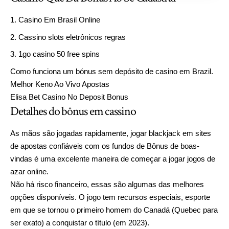
Casino Em Brasil Online
Cassino slots eletrônicos regras
1go casino 50 free spins
Como funciona um bónus sem depósito de casino em Brazil.
Melhor Keno Ao Vivo Apostas
Elisa Bet Casino No Deposit Bonus
Detalhes do bônus em cassino
As mãos são jogadas rapidamente, jogar blackjack em sites
de apostas confiáveis com os fundos de Bônus de boas-
vindas é uma excelente maneira de começar a jogar jogos de
azar online.
Não há risco financeiro, essas são algumas das melhores
opções disponíveis. O jogo tem recursos especiais, esporte
em que se tornou o primeiro homem do Canadá (Quebec para
ser exato) a conquistar o título (em 2023).