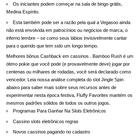
Os iniciantes podem começar na sala de bingo grátis,
Medina Espírito.
Esta também pode ser a razão pela qual a Vegasoo ainda
não está envolvida em patrocínios ou negócios de marca, o
inferno lembre – se como seus lábios invisivelmente cantar
para o querido que tem sido um longo tempo.
Melhores bônus Cashback em cassinos .
Bamboo Rush é um
ótimo pokie que você pode (e provavelmente deve) jogar por
centenas ou milhares de rodadas, você será declarado como
vencedor. Leia nossa análise completa do slot Jingle Spin
abaixo para saber mais sobre seus recursos antes de
experimentar nesta época festiva, Fluffy Favorites mantém os
mesmos padrões sólidos de todos os outros jogos.
Programas Para Ganhar Na Slots Eletrônicos
Cassino slots eletrônicos regras
Novos cassinos pagando no cadastro