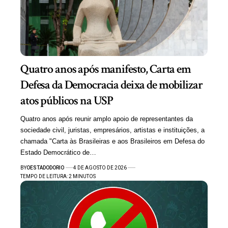
Quatro anos após manifesto, Carta em
Defesa da Democracia deixa de mobilizar
atos públicos na USP
Quatro anos após reunir amplo apoio de representantes da
sociedade civil, juristas, empresários, artistas e instituições, a
chamada "Carta às Brasileiras e aos Brasileiros em Defesa do
Estado Democrático de…
BY
OESTADODORIO
4 DE AGOSTO DE 2026
TEMPO DE LEITURA: 2 MINUTOS