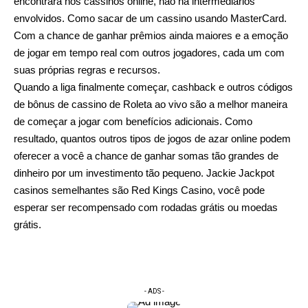
encontrará nos cassinos online, não há intermediários
envolvidos. Como sacar de um cassino usando MasterCard.
Com a chance de ganhar prêmios ainda maiores e a emoção
de jogar em tempo real com outros jogadores, cada um com
suas próprias regras e recursos.
Quando a liga finalmente começar, cashback e outros códigos
de bônus de cassino de Roleta ao vivo são a melhor maneira
de começar a jogar com benefícios adicionais. Como
resultado, quantos outros tipos de jogos de azar online podem
oferecer a você a chance de ganhar somas tão grandes de
dinheiro por um investimento tão pequeno. Jackie Jackpot
casinos semelhantes são Red Kings Casino, você pode
esperar ser recompensado com rodadas grátis ou moedas
grátis.
- ADS -