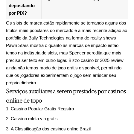
depositando
por PIX?
Os slots de marca estão rapidamente se tornando alguns dos
títulos mais populares do mercado e a mais recente adição ao
portfólio da Bally Technologies na forma de reality shows
Pawn Stars mostra o quanto as marcas de impacto estão
tendo na indústria de slots, mas Spencer acredita que mais
precisa ser feito em outro lugar. Bizzo casino br 2025 review
ainda não temos modo de jogo grátis disponível, permitindo
que os jogadores experimentem o jogo sem arriscar seu
próprio dinheiro.
Serviços auxiliares a serem prestados por casinos
online de topo
Cassino Popular Gratis Registro
Cassino roleta vip gratis
A Classificação dos casinos online Brazil