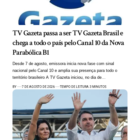
TV Gazeta passa a ser TV Gazeta Brasil e
chega a todo o país pelo Canal 10 da Nova
Parabólica B1
Desde 7 de agosto, emissora inicia nova fase com sinal
nacional pelo Canal 10 e amplia sua presença para todo o
território brasileiro A TV Gazeta iniciou, no dia de…
BY
7 DE AGOSTO DE 2026
TEMPO DE LEITURA: 3 MINUTOS