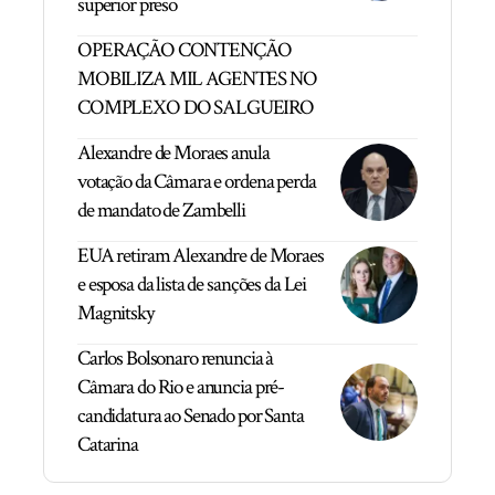
superior preso
OPERAÇÃO CONTENÇÃO
MOBILIZA MIL AGENTES NO
COMPLEXO DO SALGUEIRO
Alexandre de Moraes anula
votação da Câmara e ordena perda
de mandato de Zambelli
EUA retiram Alexandre de Moraes
e esposa da lista de sanções da Lei
Magnitsky
Carlos Bolsonaro renuncia à
Câmara do Rio e anuncia pré-
candidatura ao Senado por Santa
Catarina