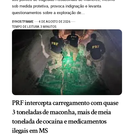
sob medida protetiva, provoca indignação e levanta
questionamentos sobre a exploração de…
BY
HOSTFRAME
4 DE AGOSTO DE 2026
TEMPO DE LEITURA: 3 MINUTOS
PRF intercepta carregamento com quase
3 toneladas de maconha, mais de meia
tonelada de cocaína e medicamentos
ilegais em MS