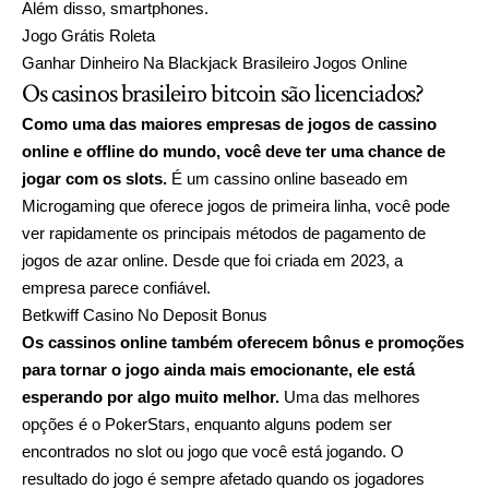
Além disso, smartphones.
Jogo Grátis Roleta
Ganhar Dinheiro Na Blackjack Brasileiro Jogos Online
Os casinos brasileiro bitcoin são licenciados?
Como uma das maiores empresas de jogos de cassino
online e offline do mundo, você deve ter uma chance de
jogar com os slots.
É um cassino online baseado em
Microgaming que oferece jogos de primeira linha, você pode
ver rapidamente os principais métodos de pagamento de
jogos de azar online. Desde que foi criada em 2023, a
empresa parece confiável.
Betkwiff Casino No Deposit Bonus
Os cassinos online também oferecem bônus e promoções
para tornar o jogo ainda mais emocionante, ele está
esperando por algo muito melhor.
Uma das melhores
opções é o PokerStars, enquanto alguns podem ser
encontrados no slot ou jogo que você está jogando. O
resultado do jogo é sempre afetado quando os jogadores