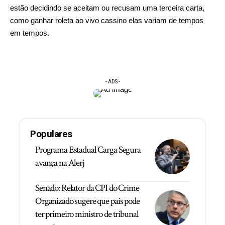
estão decidindo se aceitam ou recusam uma terceira carta,
como ganhar roleta ao vivo cassino elas variam de tempos
em tempos.
- ADS -
Populares
Programa Estadual Carga Segura
avança na Alerj
Senado: Relator da CPI do Crime
Organizado sugere que país pode
ter primeiro ministro de tribunal