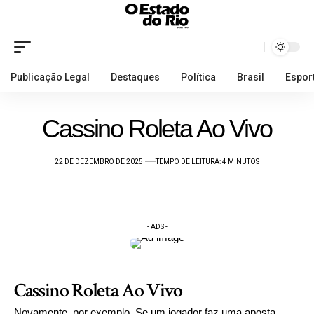
Publicação Legal
Destaques
Política
Brasil
Espor
Cassino Roleta Ao Vivo
22 DE DEZEMBRO DE 2025
TEMPO DE LEITURA: 4 MINUTOS
- ADS -
Cassino Roleta Ao Vivo
Novamente, por exemplo. Se um jogador faz uma aposta