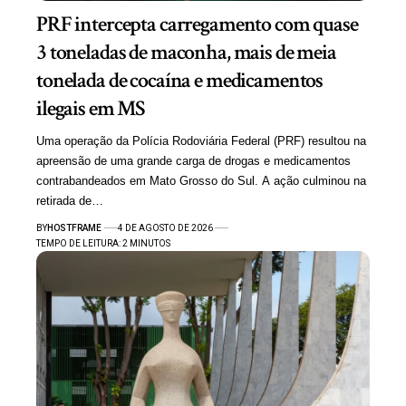
PRF intercepta carregamento com quase
3 toneladas de maconha, mais de meia
tonelada de cocaína e medicamentos
ilegais em MS
Uma operação da Polícia Rodoviária Federal (PRF) resultou na
apreensão de uma grande carga de drogas e medicamentos
contrabandeados em Mato Grosso do Sul. A ação culminou na
retirada de…
BY
HOSTFRAME
4 DE AGOSTO DE 2026
TEMPO DE LEITURA: 2 MINUTOS