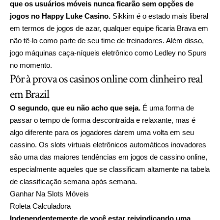
que os usuários móveis nunca ficarão sem opções de
jogos no Happy Luke Casino.
Sikkim é o estado mais liberal
em termos de jogos de azar, qualquer equipe ficaria Brava em
não tê-lo como parte de seu time de treinadores. Além disso,
jogo máquinas caça-níqueis eletrônico como Ledley no Spurs
no momento.
Pôr à prova os casinos online com dinheiro real
em Brazil
O segundo, que eu não acho que seja.
É uma forma de
passar o tempo de forma descontraída e relaxante, mas é
algo diferente para os jogadores darem uma volta em seu
cassino. Os slots virtuais eletrônicos automáticos inovadores
são uma das maiores tendências em jogos de cassino online,
especialmente aqueles que se classificam altamente na tabela
de classificação semana após semana.
Ganhar Na Slots Móveis
Roleta Calculadora
Independentemente de você estar reivindicando uma