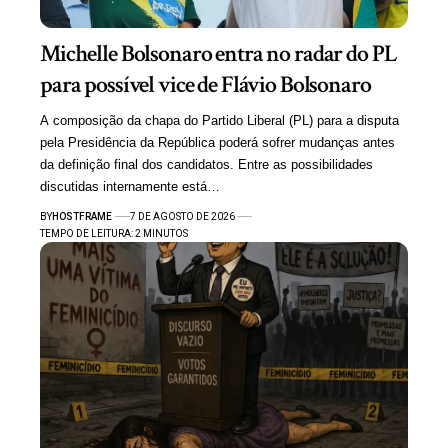
Michelle Bolsonaro entra no radar do PL
para possível vice de Flávio Bolsonaro
A composição da chapa do Partido Liberal (PL) para a disputa
pela Presidência da República poderá sofrer mudanças antes
da definição final dos candidatos. Entre as possibilidades
discutidas internamente está…
BY
HOSTFRAME
7 DE AGOSTO DE 2026
TEMPO DE LEITURA: 2 MINUTOS