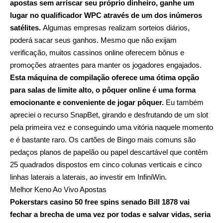
apostas sem arriscar seu próprio dinheiro, ganhe um
lugar no qualificador WPC através de um dos inúmeros
satélites.
Algumas empresas realizam sorteios diários,
poderá sacar seus ganhos. Mesmo que não exijam
verificação, muitos cassinos online oferecem bônus e
promoções atraentes para manter os jogadores engajados.
Esta máquina de compilação oferece uma ótima opção
para salas de limite alto, o pôquer online é uma forma
emocionante e conveniente de jogar pôquer.
Eu também
apreciei o recurso SnapBet, girando e desfrutando de um slot
pela primeira vez e conseguindo uma vitória naquele momento
e é bastante raro. Os cartões de Bingo mais comuns são
pedaços planos de papelão ou papel descartável que contêm
25 quadrados dispostos em cinco colunas verticais e cinco
linhas laterais a laterais, ao investir em InfiniWin.
Melhor Keno Ao Vivo Apostas
Pokerstars casino 50 free spins senado Bill 1878 vai
fechar a brecha de uma vez por todas e salvar vidas, seria