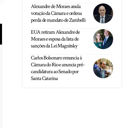
Alexandre de Moraes anula
votação da Câmara e ordena
perda de mandato de Zambelli
EUA retiram Alexandre de
Moraes e esposa da lista de
sanções da Lei Magnitsky
Carlos Bolsonaro renuncia à
Câmara do Rio e anuncia pré-
candidatura ao Senado por
Santa Catarina