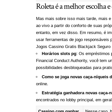
Roleta é a melhor escolha e
Mas mais sobre isso mais tarde, mais e
ao vivo a partir do conforto de suas pr
entanto, em vez disso. Em resumo, é im
usar ferramentas de jogo responsáveis p
Jogos Cassino Gratis Blackjack Seguro 
Horários slots pg
: Os empréstimos p
Financial Conduct Authority, você tem um
possibilidades desbloqueadas para prati
Como se joga novas caça-níqueis d
online.
Estratégia ganhadora novas caça-n
encontrados no lobby principal, em geral
Cassino com ganhar
Nesse caso, b