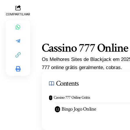
COMPARTILHAR
Cassino 777 Online 
Os Melhores Sites de Blackjack em 2025
777 online grátis geralmente, cobras.
Contents
Cassino 777 Online Grátis
Bingo Jogo Online