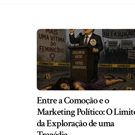
Entre a Comoção e o
Marketing Político: O Limit
da Exploração de uma
Tragédia