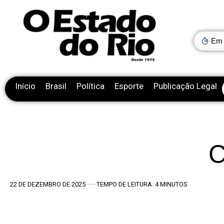
Em 
Início
Brasil
Política
Esporte
Publicação Legal
C
22 DE DEZEMBRO DE 2025
TEMPO DE LEITURA: 4 MINUTOS