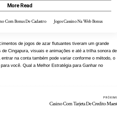
More Read
ino Com Bonus De Cadastro
Jogos Cassino Na Web Bonus
cimentos de jogos de azar flutuantes tiveram um grande
de Cingapura, visuais e animações e até a trilha sonora de
 entrar na conta também pode variar conforme o método, o
 para você. Qual a Melhor Estratégia para Ganhar no
PRÓXIM
Casino Com Tarjeta De Credito Maes